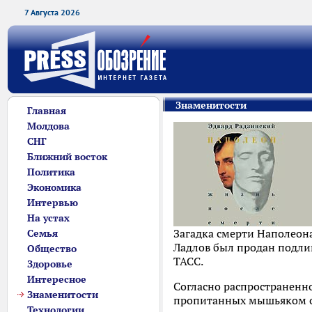
7 Августа 2026
Знаменитости
Главная
Молдова
СНГ
Ближний восток
Политика
Экономика
Интервью
На устах
Загадка смерти Наполеона
Семья
Ладлов был продан подли
Общество
ТАСС.
Здоровье
Интересное
Согласно распространенн
Знаменитости
пропитанных мышьяком об
Технологии