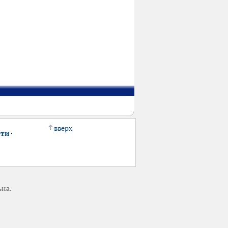
вверх
сти
·
ьна.