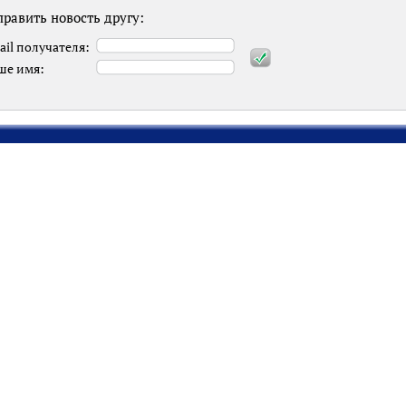
равить новость другу:
ail получателя:
ше имя: