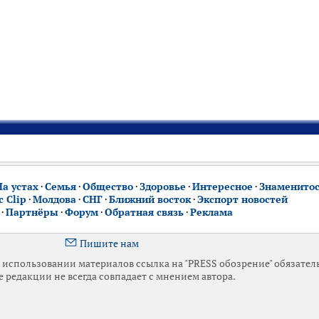
На устах
·
Семья
·
Общество
·
Здоровье
·
Интересное
·
Знаменито
 Clip
·
Молдова
·
СНГ
·
Ближний восток
·
Экспорт новостей
·
Партнёры
·
Форум
·
Обратная связь
·
Реклама
Пишите нам
использовании материалов ссылка на "PRESS обозрение" обязател
 редакции не всегда совпадает с мнением автора.