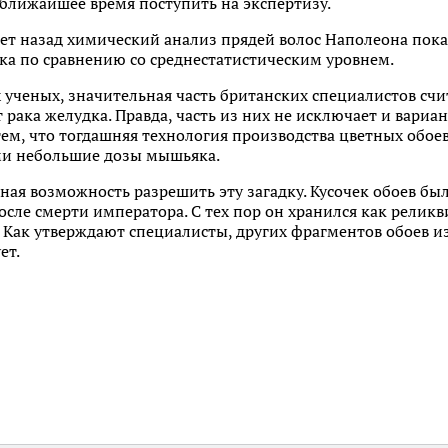
ближайшее время поступить на экспертизу.
т назад химический анализ прядей волос Наполеона показ
ка по сравнению со среднестатистическим уровнем.
 ученых, значительная часть британских специалистов сч
от рака желудка. Правда, часть из них не исключает и вар
тем, что тогдашняя технология производства цветных обоев
и небольшие дозы мышьяка.
ная возможность разрешить эту загадку. Кусочек обоев был
после смерти императора. С тех пор он хранился как релик
 Как утверждают специалисты, других фрагментов обоев и
ет.