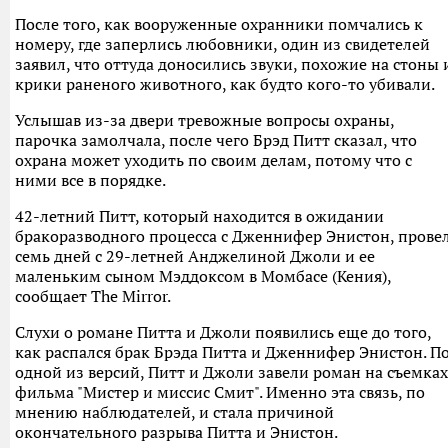
После того, как вооруженные охранники помчались к
номеру, где заперлись любовники, один из свидетелей
заявил, что оттуда доносились звуки, похожие на стоны 
крики раненого животного, как будто кого-то убивали.
Услышав из-за двери тревожные вопросы охраны,
парочка замолчала, после чего Брэд Питт сказал, что
охрана может уходить по своим делам, потому что с
ними все в порядке.
42-летний Питт, который находится в ожидании
бракоразводного процесса с Дженнифер Энистон, прове
семь дней с 29-летней Анджелиной Джоли и ее
маленьким сыном Мэддоксом в Момбасе (Кения),
сообщает The Mirror.
Слухи о романе Питта и Джоли появились еще до того,
как распался брак Брэда Питта и Дженнифер Энистон. П
одной из версий, Питт и Джоли завели роман на съемках
фильма "Мистер и миссис Смит". Именно эта связь, по
мнению наблюдателей, и стала причиной
окончательного разрыва Питта и Энистон.