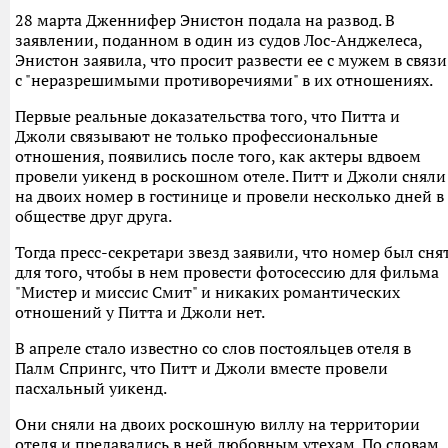
28 марта Дженнифер Энистон подала на развод. В
заявлении, поданном в один из судов Лос-Анджелеса,
Энистон заявила, что просит развести ее с мужем в связи
с "неразрешимыми противоречиями" в их отношениях.
Первые реальные доказательства того, что Питта и
Джоли связывают не только профессиональные
отношения, появились после того, как актеры вдвоем
провели уикенд в роскошном отеле. Питт и Джоли сняли
на двоих номер в гостинице и провели несколько дней в
обществе друг друга.
Тогда пресс-секретари звезд заявили, что номер был сня
для того, чтобы в нем провести фотосессию для фильма
"Мистер и миссис Смит" и никаких романтических
отношений у Питта и Джоли нет.
В апреле стало известно со слов постояльцев отеля в
Палм Спрингс, что Питт и Джоли вместе провели
пасхальный уикенд.
Они сняли на двоих роскошную виллу на территории
отеля и предавались в ней любовным утехам. По словам