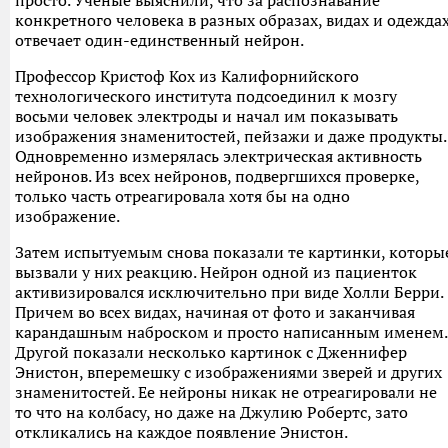
просто. Ученые выяснили, что за распознавание
конкретного человека в разных образах, видах и одежда
отвечает один-единственный нейрон.
Профессор Кристоф Кох из Калифорнийского
технологического института подсоединил к мозгу
восьми человек электроды и начал им показывать
изображения знаменитостей, пейзажи и даже продукты.
Одновременно измерялась электрическая активность
нейронов. Из всех нейронов, подвергшихся проверке,
только часть отреагировала хотя бы на одно
изображение.
Затем испытуемым снова показали те картинки, которы
вызвали у них реакцию. Нейрон одной из пациенток
активизировался исключительно при виде Холли Берри.
Причем во всех видах, начиная от фото и заканчивая
карандашным наброском и просто написанным именем.
Другой показали несколько картинок с Дженнифер
Энистон, вперемешку с изображениями зверей и других
знаменитостей. Ее нейроны никак не отреагировали не
то что на колбасу, но даже на Джулию Робертс, зато
откликались на каждое появление Энистон.