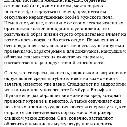
должны заставить женщин, ищущих серьезных
отношений (или, как минимум, мечтающих о
потомстве), отвернуться от мачо, предпочтя им
сексуально нераспущенных особей мужского пола.
Немецкие ученые, в отличие от своих легкомысленных
британских коллег, доподлинно установили, что
разгульный образ жизни строго отрицательно влияет на
возможность когда-либо стать отцом. Повышенная и
беспорядочная сексуальная активность вкупе с другими
привычками, характерными для донжуанов, наихудшим
образом сказывается на качестве их спермы и,
соответственно, репродуктивной способности.
О том, что сигареты, алкоголь, наркотики и загрязнение
окружающей среды пагубно влияют на возможность
зачатия, известно уже давно. Специалист по андрологии
из клиники при университете Гамбурга Вольфганг
Шульце еще раз обращает внимание на вред, который
приносит курение и пьянство. А также озвучивает еще
несколько причин ухудшения качества спермы у тех, кто
старается соответствовать образу мачо. Например,
слишком узкие джинсы. Они, конечно, заставляют
обратить внимание на мускулатуру ног и оценить