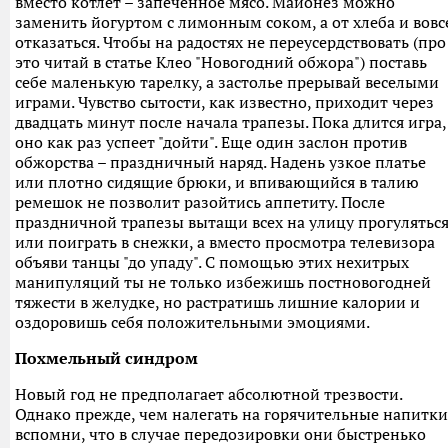
вместо котлет – запеченное мясо. Майонез можно
заменить йогуртом с лимонным соком, а от хлеба и вовс
отказаться. Чтобы на радостях не переусердствовать (про
это читай в статье Клео "Новогодний обжора") поставь
себе маленькую тарелку, а застолье прерывай веселыми
играми. Чувство сытости, как известно, приходит через
двадцать минут после начала трапезы. Пока длится игра,
оно как раз успеет "дойти". Еще один заслон против
обжорства – праздничный наряд. Надень узкое платье
или плотно сидящие брюки, и впивающийся в талию
ремешок не позволит разойтись аппетиту. После
праздничной трапезы вытащи всех на улицу прогулятьс
или поиграть в снежки, а вместо просмотра телевизора
объяви танцы "до упаду". С помощью этих нехитрых
манипуляций ты не только избежишь постновогодней
тяжести в желудке, но растратишь лишние калории и
оздоровишь себя положительными эмоциями.
Похмельный синдром
Новый год не предполагает абсолютной трезвости.
Однако прежде, чем налегать на горячительные напитки
вспомни, что в случае передозировки они быстренько