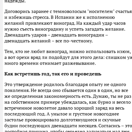
надежды.
Договорись заранее с темноволосым "носителем" счастья
и избежишь стресса. В Испании же к исполнению
желаний привлекают виноград. На каждый удар часов
нужно съесть виноградину и успеть загадать желание.
Двенадцать ударов – двенадцать виноградин –
двенадцать желаний – все по-честному.
Тем, кто не любит виноград, можно использовать изюм,
а вот орехи вряд ли подойдут для этого дела: слишком у
много времени отнимает разжевывание.
Как встретишь год, так его и проведешь
Это утверждение родилось благодаря опыту не одного
поколения. Не всегда оно сбывается один в один, но все
же определенная закономерность есть. Думаю, ты не раз
на собственном примере убеждалась, как бурно и весело
встреченное новолетие давало хороший заряд на весь
последующий год. А унылое и грустное новогоднее
застолье провоцировало долготянущиеся и скучные
будни последующих двенадцати месяцев. Согласись – эт
достойная причина, чтобы серьезно задуматься над тем,