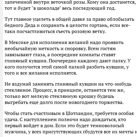
запеченной внутри веточкой розы. Кому она достанется,
тот и будет "в шоколаде" весь последующий год.
Тут главное уцелеть в общей давке за право облобызать
бедного Деда и сохранить в целости гортань, если все-
таки посчастливиться съесть розовую ветку.
В Мексике для исполнения желаний надо проявить
необычайную меткость и сноровку. Всем гостям
завязывают глаза, а посередине комнаты ставят
глиняный кувшин. Поочередно каждому дают палку. У
кого получится этой самой палкой разбить кувшин, у
того и все желания исполнятся.
Не вздумай заменять глиняный кувшин на что-нибудь
стеклянное. Процесс, в принципе, останется тем же,
только вот мелкую стеклянную крошку будешь
выгребать еще долго после новогоднего торжества.
Чтобы стать счастливым в Шотландии, требуется особая
удача. С наступлением полночи надо дождаться, кто
первый войдет в дом. Если это будет темноволосый
мужчина, у всех присутствующих сбудутся все их мечты 