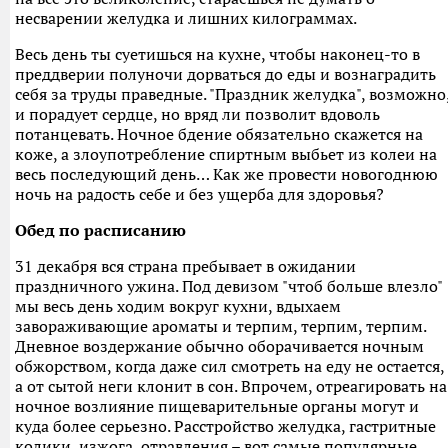
несварении желудка и лишних килограммах.
Весь день ты суетишься на кухне, чтобы наконец-то в
преддверии полуночи дорваться до еды и вознаградить
себя за труды праведные. "Праздник желудка", возможно
и порадует сердце, но вряд ли позволит вдоволь
потанцевать. Ночное бдение обязательно скажется на
коже, а злоупотребление спиртным выбьет из колеи на
весь последующий день… Как же провести новогоднюю
ночь на радость себе и без ущерба для здоровья?
Обед по расписанию
31 декабря вся страна пребывает в ожидании
праздничного ужина. Под девизом "чтоб больше влезло"
мы весь день ходим вокруг кухни, вдыхаем
завораживающие ароматы и терпим, терпим, терпим.
Дневное воздержание обычно оборачивается ночным
обжорством, когда даже сил смотреть на еду не остается,
а от сытой неги клонит в сон. Впрочем, отреагировать на
ночное возлияние пищеварительные органы могут и
куда более серьезно. Расстройство желудка, гастритные
колики, изжога, отравления – вот самые популярные