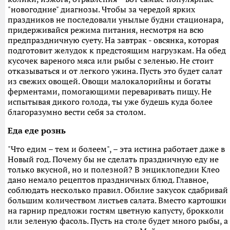
"новогодние" диагнозы. Чтобы за чередой ярких
праздников не последовали унылые будни стационара,
придерживайся режима питания, несмотря на всю
предпраздничную суету. На завтрак - овсянка, которая
подготовит желудок к предстоящим нагрузкам. На обед
кусочек вареного мяса или рыбы с зеленью. Не стоит
отказываться и от легкого ужина. Пусть это будет салат
из свежих овощей. Овощи малокалорийны и богаты
ферментами, помогающими переваривать пищу. Не
испытывая дикого голода, ты уже будешь куда более
благоразумно вести себя за столом.
Еда еде рознь
"Что едим – тем и болеем", – эта истина работает даже в
Новый год. Почему бы не сделать праздничную еду не
только вкусной, но и полезной? В энциклопедии Клео
дано немало рецептов праздничных блюд. Главное,
соблюдать несколько правил. Обилие закусок сдабривай
большим количеством листьев салата. Вместо картошки
на гарнир предложи гостям цветную капусту, брокколи
или зеленую фасоль. Пусть на столе будет много рыбы, а