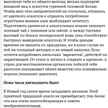
выключат тебя из общего веселья, весьма подпортят
внешний вид и аукнутся утренней головной болью.
Чтобы всех этих неприятностей не случилось, откажись
от крепкого алкоголя и ограничь потребление
игристыми винами (они возбуждают аппетит).
Подготовить организм к алкогольным атакам поможет
зеленый чай с лимоном или мятой. А между тостами
выпевай по бокалу минеральной воды (она способствует
быстрому выведению алкоголя). И чтобы раньше
времени не выпасть из праздника, ни в коем случае не
пей на голодный желудок и не мешай напитки. Если
хочется испробовать несколько "вариантов", действуй по
нарастающей. От сухих и легких к сладким и крепким. А
утром для восстановления организма побалуй себя
рассолом (налаживает обмен веществ) или клюквенным
морсом (понижает давление).
Пока часы двенадцать бьют
В Новый год самое время загадывать желания. Этой
приятной традицией никто не пренебрегает, тем более
что она очень многообещающая и совсем
необременительная.