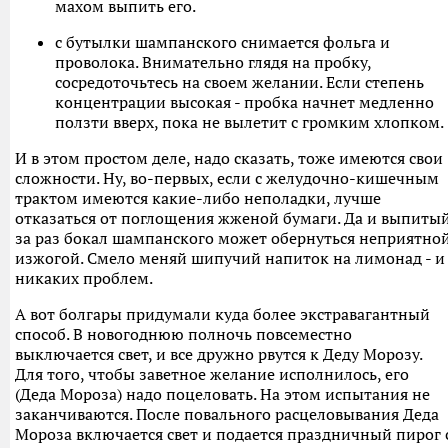
махом выпить его.
с бутылки шампанского снимается фольга и
проволока. Внимательно глядя на пробку,
сосредоточьтесь на своем желании. Если степень
концентрации высокая - пробка начнет медленно
ползти вверх, пока не вылетит с громким хлопком.
И в этом простом деле, надо сказать, тоже имеются свои
сложности. Ну, во-первых, если с желудочно-кишечным
трактом имеются какие-либо неполадки, лучше
отказаться от поглощения жженой бумаги. Да и выпиты
за раз бокал шампанского может обернуться неприятно
изжогой. Смело меняй шипучий напиток на лимонад - и
никаких проблем.
А вот болгары придумали куда более экстравагантный
способ. В новогоднюю полночь повсеместно
выключается свет, и все дружно рвутся к Деду Морозу.
Для того, чтобы заветное желание исполнилось, его
(Деда Мороза) надо поцеловать. На этом испытания не
заканчиваются. После повального расцеловывания Деда
Мороза включается свет и подается праздничный пирог 