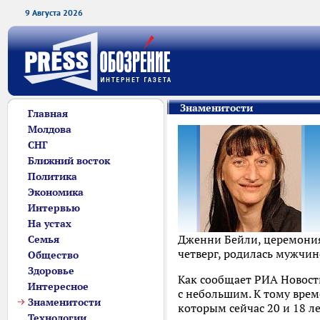
9 Августа 2026
Знаменитости
Главная
Молдова
СНГ
Ближний восток
Политика
Экономика
Интервью
На устах
Дженни Бейли, церемония 
Семья
четверг, родилась мужчин
Общество
Здоровье
Как сообщает РИА Новости
Интересное
с небольшим. К тому време
Знаменитости
которым сейчас 20 и 18 ле
Технологии