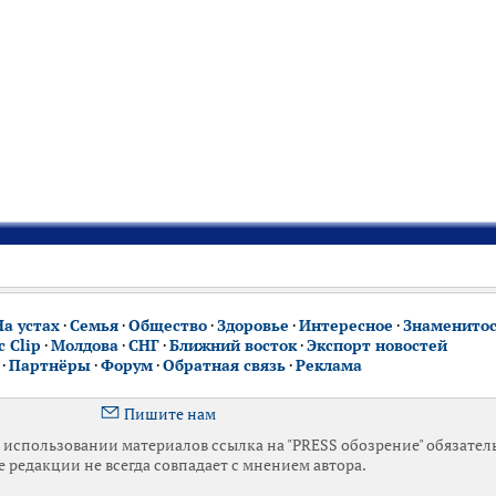
На устах
·
Семья
·
Общество
·
Здоровье
·
Интересное
·
Знаменито
 Clip
·
Молдова
·
СНГ
·
Ближний восток
·
Экспорт новостей
·
Партнёры
·
Форум
·
Обратная связь
·
Реклама
Пишите нам
использовании материалов ссылка на "PRESS обозрение" обязател
 редакции не всегда совпадает с мнением автора.