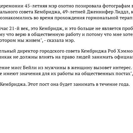
церемонии 45-летняя мэр охотно позировала фотографам в
ьного совета Кембриджа, 49-летней Дженнифер Лиддл, к
ознакомились во время прохождения гормональной терап
час 21-й век, это Кембридж, и это больше не является про
у что верю в общественную работу и потому что мне хоте
отором мы живем", - сказала мэр.
ельный директор городского совета Кембриджа Роб Хэммон
никак не должны влиять на право людей занимать официа
ние мисс Бейли из мужчины в женщину вызовет интерес. О
е имеют значения для их работы на общественных постах",
Кембриджа. Этот пост она будет занимать в течение года.