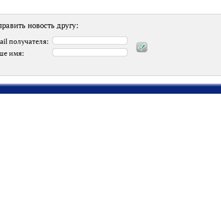
равить новость другу:
ail получателя:
ше имя: