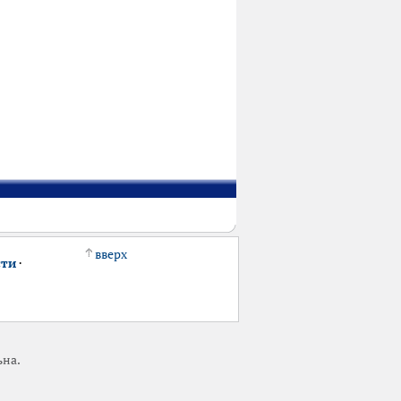
вверх
сти
·
ьна.