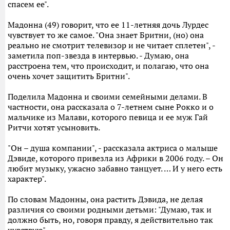
спасем ее".
Мадонна (49) говорит, что ее 11-летняя дочь Лурдес
чувствует то же самое. "Она знает Бритни, (но) она
реально не смотрит телевизор и не читает сплетен", -
заметила поп-звезда в интервью. - Думаю, она
расстроена тем, что происходит, и полагаю, что она
очень хочет защитить Бритни".
Поделила Мадонна и своими семейными делами. В
частности, она рассказала о 7-летнем сыне Рокко и о
мальчике из Малави, которого певица и ее муж Гай
Ритчи хотят усыновить.
"Он – душа компании", - рассказала актриса о малыше
Дэвиде, которого привезла из Африки в 2006 году. – Он
любит музыку, ужасно забавно танцует. … И у него есть
характер".
По словам Мадонны, она растить Дэвида, не делая
различия со своими родными детьми: "Думаю, так и
должно быть, но, говоря правду, я действительно так