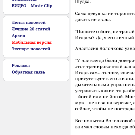
Шудха.
ВИДЕО - Music Clip
Сама девушка не торопит
давать не стала.
Лента новостей
Лучшие 20 статей
"Пишите о йоге, не трога
Архив
Игорем? Да, я его личный 
Мобильная версия
Анастасия Волочкова узн
Экспорт новостей
"У нас всегда были довери
Реклама
этот тренировочный зал о
Обратная связь
Игорь сам... точнее, снач
присутствует в его жизни
дыхательными упражнениям
устраивать какие-то разб
- йогой или не йогой. Мне
муж - не коза на веревке
сейчас, чтобы не пострада
Все попытки Волочковой в
внимал словам некогда о