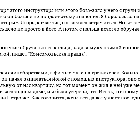
ря этого инструктора или этого йога-зала у него с груди и
, что он больше не придает этому значения. Я боролась за
которым Игорь, к счастью, согласился встретиться. Но встре
сь дело не просто в йоге. А потом с пальца исчезло обруча
новение обручального кольца, задала мужу прямой вопрос.
гой, пишет "Комсомольская правда".
лся единоборствами, в фитнес-зале на тренажерах. Кольцо 
да он начал заниматься йогой с помощью инструктора, оно 
льную от нас квартиру, на тот момент он жил в ней уже мес
 загородном доме, и я была уверена, что Игорь, которому
на Петровке. Как говорится, жена всегда все узнает последн