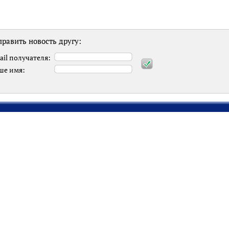
равить новость другу:
ail получателя:
ше имя: