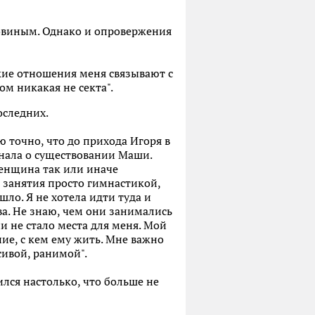
довиным. Однако и опровержения
акие отношения меня связывают с
ом никакая не секта".
оследних.
аю точно, что до прихода Игоря в
знала о существовании Маши.
 женщина так или иначе
и занятия просто гимнастикой,
ло. Я не хотела идти туда и
ва. Не знаю, чем они занимались
ни не стало места для меня. Мой
ние, с кем ему жить. Мне важно
сивой, ранимой".
лся настолько, что больше не