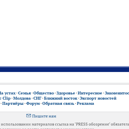
На устах
·
Семья
·
Общество
·
Здоровье
·
Интересное
·
Знаменито
 Clip
·
Молдова
·
СНГ
·
Ближний восток
·
Экспорт новостей
·
Партнёры
·
Форум
·
Обратная связь
·
Реклама
Пишите нам
использовании материалов ссылка на "PRESS обозрение" обязател