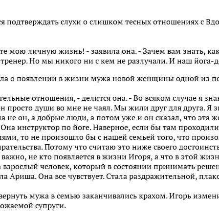
ся подтверждать слухи о слишком тесных отношениях с В
йте мою личную жизнь! - заявила она. - Зачем вам знать, к
тренер. Но мы никого ни с кем не разлучали. И наш йога-д
ала о появлении в жизни мужа новой женщины одной из п
тельные отношения, - делится она. - Во всяком случае я зн
н просто души во мне не чаял. Мы жили друг для друга. Я 
ала не он, а добрые люди, а потом уже и он сказал, что эта
. Она инструктор по йоге. Наверное, если бы там проходил
и, то не произошло бы с нашей семьей того, что произош
ирательства. Потому что считаю это ниже своего достоинст
 важно, не кто появляется в жизни Игоря, а что в этой жиз
, а взрослый человек, который в состоянии принимать реше
ла Ариша. Она все чувствует. Стала раздражительной, плак
ернуть мужа в семью заканчивались крахом. Игорь измени
божаемой супруги.