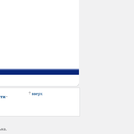
вверх
сти
·
ьна.