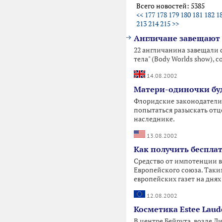
Всего новостей: 5385
<<
177
178
179
180
181
182
1
213
214
215
>>
Англичане завещают 
22 англичанина завещали с
тела" (Body Worlds show), 
14.08.2002
Матери-одиночки буд
Флоридские законодатели 
попытаться разыскать отцо
наследнике.
13.08.2002
Как получить беспла
Средство от импотенции 
Европейского союза. Таки
европейских газет на дня
12.08.2002
Косметика Estee Lau
В центре Бейрута, возле 