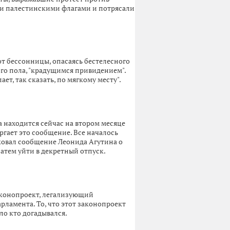
ли палестинскими флагами и потрясали
т бессонницы, опасаясь бестелесного
ого пола, "крадущимся привидением".
т, так сказать, по мягкому месту".
находится сейчас на втором месяце
ргает это сообщение. Все началось
иковал сообщение Леонида Агутина о
затем уйти в декретный отпуск.
законопроект, легализующий
рламента. То, что этот законопроект
ло кто догадывался.