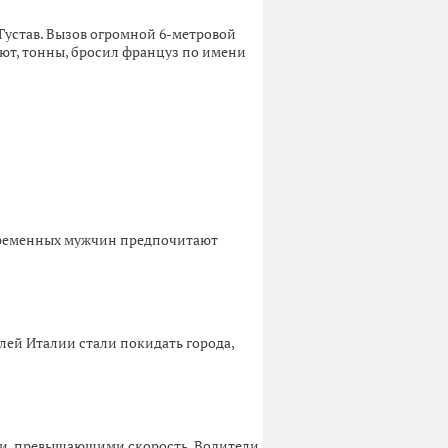
Густав. Вызов огромной 6-метровой
ают, тонны, бросил француз по имени
овременных мужчин предпочитают
лей Италии стали покидать города,
ми, превышающими скорость. Водители