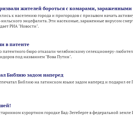
ризвали жителей бороться с комарами, зараженными
лись к населению города и пригородов с призывом начать активн
нильского энцефалита. Эти насекомые, зараженные вирусом смерт
дает РИА "Новости".
ли в патенте
о патентного бюро отказали челябинскому селекционеру-любител
идоров под названием "Вова Путин".
ал Библию задом наперед
печатал Библию на латинском языке задом наперед и подарил ее П
шей!
таринном курортном городке Бад-Зегеберге в федеральной земле
.