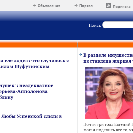
Объявления
Портал
Подписка
Поиск
В разделе имуществ
и еле ходит: что случилось с
поставлена жирная 
аилом Шуфутинским
нушек": неадекватное
орьева-Апполонова
блику
 Любы Успенской слили в
Почти три года Евгений 
могли поделить все то, ч