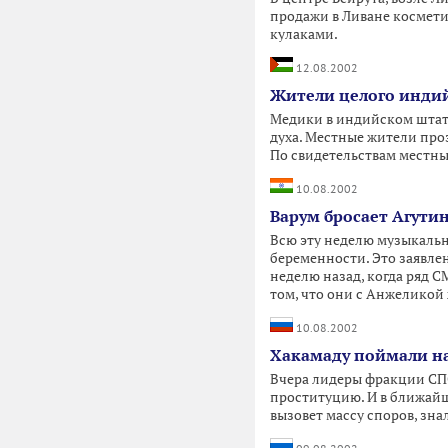
продажи в Ливане космети
кулаками.
12.08.2002
Жители целого индий
Медики в индийском штате
духа. Местные жители про
По свидетельствам местны
10.08.2002
Варум бросает Агути
Всю эту неделю музыкаль
беременности. Это заявлен
неделю назад, когда ряд 
том, что они с Анжеликой 
10.08.2002
Хакамаду поймали н
Вчера лидеры фракции СПС
проституцию. И в ближайш
вызовет массу споров, зна