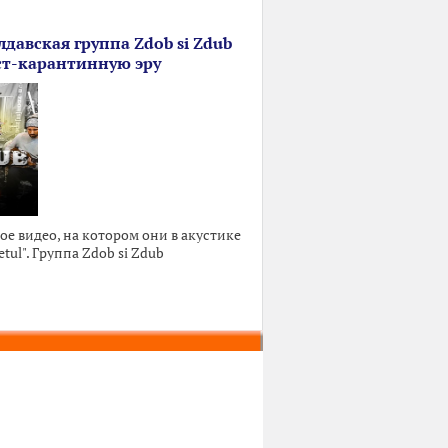
лдавская группа Zdob si Zdub
ст-карантинную эру
е видео, на котором они в акустике
ul". Группа Zdob si Zdub