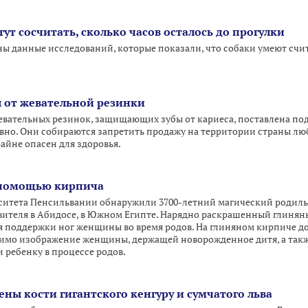
ут сосчитать, сколько часов осталось до прогулки
 данные исследований, которые показали, что собаки умеют считать
я от жевательной резинки
евательных резинок, защищающих зубы от кариеса, поставлена по
вно. Они собираются запретить продажу на территории страны лю
райне опасен для здоровья.
 помощью кирпича
ситета Пенсильвании обнаружили 3700-летний магический родил
ителя в Абидосе, в Южном Египте. Нарядно раскрашенный глиняны
ля поддержки ног женщины во время родов. На глиняном кирпиче д
имо изображение женщины, держащей новорожденное дитя, а также 
 ребенку в процессе родов.
ны кости гигантского кенгуру и сумчатого льва