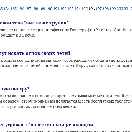
83
184
185
186
187
188
189
190
191
192
193
194
195
196
197
198
199
200
201
свои тела "выставке трупов"
вои тела после смерти профессору Гюнтеру фон Хагенсу (Gunther 
сообщает BBC news.
ут искать отцов своих детей
предлагают одиноким матерям, собирающимся отдать своих детей 
в означенных детей с помощью газет. Вдруг, как отцы захотят взя
тную виагру?
виагра включено в список лекарств, покрываемых медицинской ст
м образом, еврочиновникам полагается шесть бесплатных таблеток 
х возмутился таким положением вещей.
der угрожает "палестинской революции"
Ливанского университета, минувшим вечером собрались демонстра