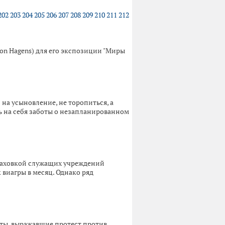
202
203
204
205
206
207
208
209
210
211
212
von Hagens) для его экспозиции "Миры
на усыновление, не торопиться, а
ть на себя заботы о незапланированном
раховкой служащих учреждений
виагры в месяц. Однако ряд
нты, выражавшие протест против