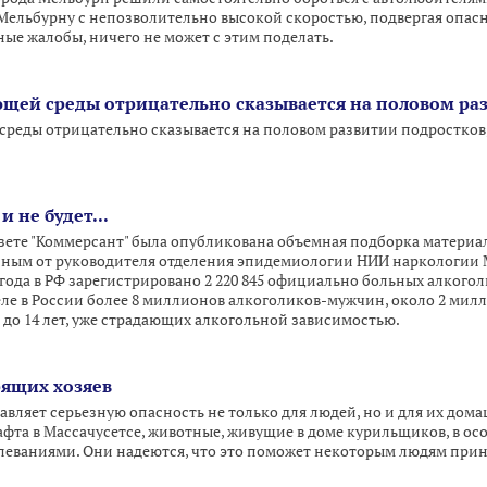
Мельбурну с непозволительно высокой скоростью, подвергая опасн
ые жалобы, ничего не может с этим поделать.
щей среды отрицательно сказывается на половом ра
реды отрицательно сказывается на половом развитии подростков
и не будет...
азете "Коммерсант" была опубликована объемная подборка материа
нным от руководителя отделения эпидемиологии НИИ наркологии 
 года в РФ зарегистрировано 2 220 845 официально больных алкого
еле в России более 8 миллионов алкоголиков-мужчин, около 2 м
 до 14 лет, уже страдающих алкогольной зависимостью.
рящих хозяев
авляет серьезную опасность не только для людей, но и для их до
афта в Массачусетсе, животные, живущие в доме курильщиков, в ос
леваниями. Они надеются, что это поможет некоторым людям при