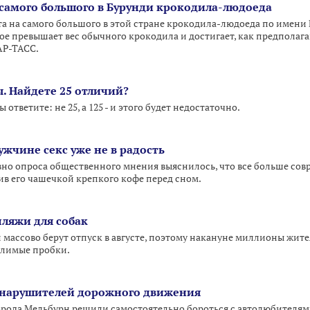
 самого большого в Бурунди крокодила-людоеда
та на самого большого в этой стране крокодила-людоеда по имени 
вое превышает вес обычного крокодила и достигает, как предполаг
АР-ТАСС.
 Найдете 25 отличий?
 ответите: не 25, а 125 - и этого будет недостаточно.
ужчине секс уже не в радость
вно опроса общественного мнения выяснилось, что все больше с
нив его чашечкой крепкого кофе перед сном.
пляжи для собак
массово берут отпуск в августе, поэтому накануне миллионы жите
слимые пробки.
 нарушителей дорожного движения
орода Мельбурн решили самостоятельно бороться с автолюбителя