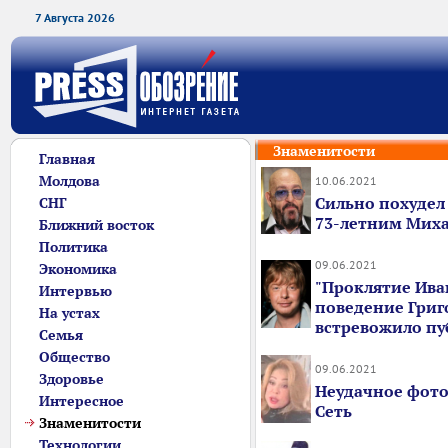
7 Августа 2026
Знаменитости
Главная
Молдова
10.06.2021
Сильно похудел 
СНГ
73-летним Мих
Ближний восток
Политика
09.06.2021
Экономика
"Проклятие Ива
Интервью
поведение Григ
На устах
встревожило пу
Семья
Общество
09.06.2021
Здоровье
Неудачное фото
Интересное
Сеть
Знаменитости
Технологии