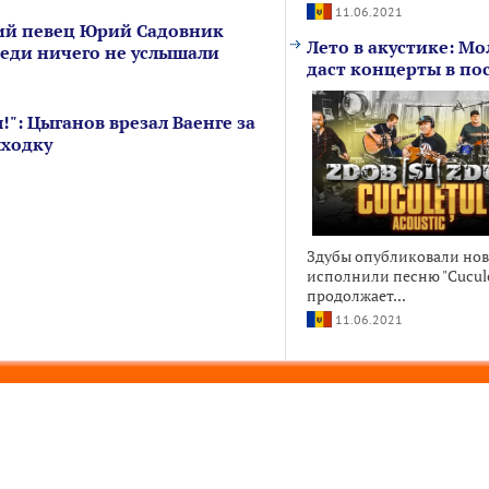
11.06.2021
ий певец Юрий Садовник
Лето в акустике: Мо
седи ничего не услышали
даст концерты в по
!": Цыганов врезал Ваенге за
ыходку
Здубы опубликовали ново
исполнили песню "Cuculet
продолжает...
11.06.2021