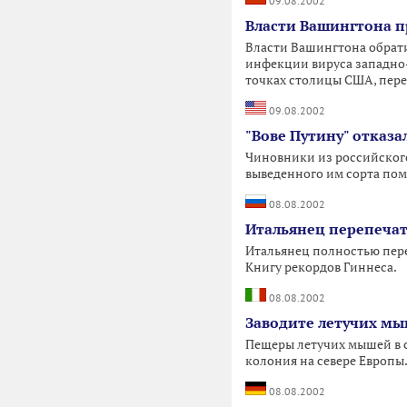
09.08.2002
Власти Вашингтона п
Власти Вашингтона обрати
инфекции вируса западно-
точках столицы США, пере
09.08.2002
"Вове Путину" отказа
Чиновники из российског
выведенного им сорта пом
08.08.2002
Итальянец перепечат
Итальянец полностью пере
Книгу рекордов Гиннеса.
08.08.2002
Заводите летучих мы
Пещеры летучих мышей в с
колония на севере Европы
08.08.2002