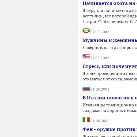
Начинается охота на
В Бурунди начинается охо
рептилии, вес которой вд
Патрис Файе, передает ИТ
07.08.2002
Мужчины и женщины.
Наверное, на этот вопрос вы
07.08.2002
Стресс, или почему м
В ходе проведенного неда
отказаться от секса, заме
06.08.2002
В Италии появились 
Итальянцы традиционно и 
создавая на дорогах немы
06.08.2002
Фен - оружие против
Жители австралийского г