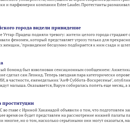
ки и парфюмерии компании Estee Lauder. Протестанты размахива
ского города видели привидение
 Уттар-Прадеш подняли тревогу: жители целого города страдают о
звали феномен, который представляет угрозу только для прекрасн
х женщин, "привидение бесшумно подбирается к ним сзади и шлепае
на
ный бомонд был взволнован сенсационным сообщением: Анжелика 
ие сделал сам Леонид. Теперь звездная пара категорически опрове
СМИ, в частности, еженедельник "АиФ Суббота-Воскресенье", опубл
ждут малыша. Оказывается, Варум собиралась попеть еще месяц, а 
а проституции
 во главе с Ириной Хакамадой объявили о том, что подготовлен 
ее время он будет представлен на рассмотрение нижней палаты па
ли многие, но о том, насколько серьёзными они могут оказаться, ма