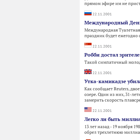
прямом эфире им не прист
22.11.2001
Международный День 
Международная Туалетная
праздник будет ежегодно о
22.11.2001
Робби достал зрител
Такой симпатичный молод
22.11.2001
Утка-камикадзе убил
Как сообщает Reuters, дв
озере. Один из них, 31-лет
замерить скорость плавсре
22.11.2001
Легко ли быть милли
13 лет назад - 19 ноября 
обрел трехлетнюю миллиа