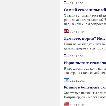
29.11.2001
Самый сексапильный
С кем из знаменитостей д
роль дамского угодника? 
над I в извечном вопросе
29.11.2001
Думаете, порно? Нет,
Один из колледжей штата 
демонстрироваться порн
28.11.2001
Израильтяне стали ч
В прошлом году коллектив
эта страна стала самой се
28.11.2001
Кошки в больнице с
Хвостатые пациенты одной
Например, они могут смот
28.11.2001