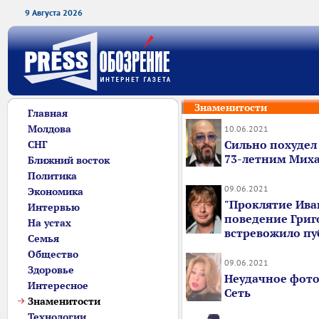
9 Августа 2026
Знаменитости
Главная
Молдова
10.06.2021
Сильно похудел 
СНГ
73-летним Мих
Ближний восток
Политика
09.06.2021
Экономика
"Проклятие Ива
Интервью
поведение Григ
На устах
встревожило пу
Семья
Общество
09.06.2021
Здоровье
Неудачное фото
Интересное
Сеть
Знаменитости
Технологии