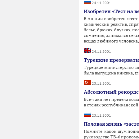
24.11.2001
Изобретен «Тест на в
В Англии изобретен «тест
химический реактив, спря
белье, брюках, блузках, п
сомнения, занимался сексо
вещах любимого человека, 
24.11.2001
Турецкие презервати
Турецкое министерство зд
была выпущена книжка, г
23.11.2001
Абсолютный рекордсм
Все-таки нет предела воз
в стенах республиканско
23.11.2001
Половая жизнь «заст
Помните, какой шум подня
руководство ТВ-6 прокомм