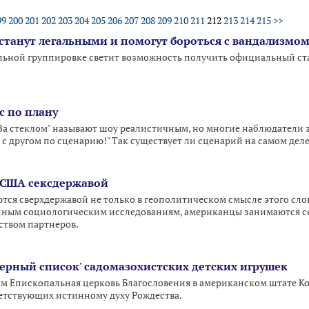
99
200
201
202
203
204
205
206
207
208
209
210
211
212
213
214
215
>>
станут легальными и помогут бороться с вандализмо
льной группировке светит возможность получить официальный стат
с по плану
 стеклом" называют шоу реалистичным, но многие наблюдатели за
 с другом по сценарию!" Так существует ли сценарий на самом дел
 США сексдержавой
ся сверхдержавой не только в геополитическом смысле этого слова
енным социологическим исследованиям, американцы занимаются с
ством партнеров.
черный список' садомазохистских детских игрушек
м Епископальная церковь Благословения в американском штате К
ветствующих истинному духу Рождества.