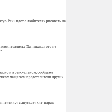
м
ус. Речь идет о любителях рисовать на
сомневались: "Да никакая это не
е?
, но и в сексуальном, сообщает
ексом чаще чем представители других
оннектикут выпускает хит-парад