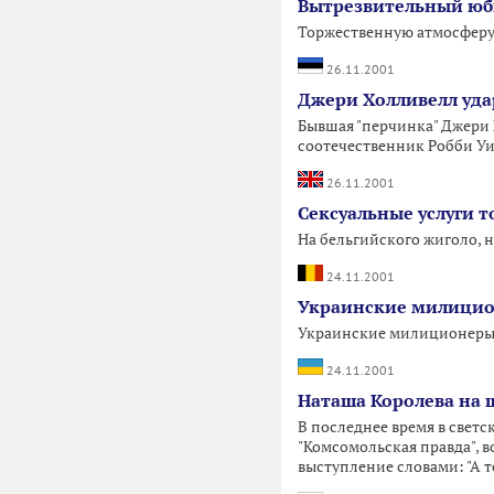
Вытрезвительный юб
Торжественную атмосферу 
26.11.2001
Джери Холливелл уда
Бывшая "перчинка" Джери 
соотечественник Робби Уи
26.11.2001
Сексуальные услуги 
На бельгийского жиголо, 
24.11.2001
Украинские милицион
Украинские милиционеры з
24.11.2001
Наташа Королева на 
В последнее время в свет
"Комсомольская правда", в
выступление словами: "А те