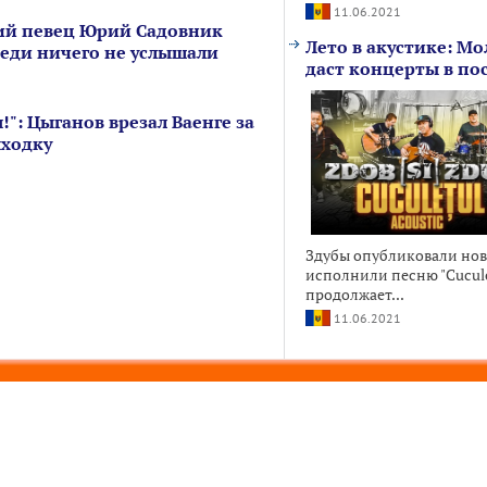
11.06.2021
ий певец Юрий Садовник
Лето в акустике: Мо
седи ничего не услышали
даст концерты в по
!": Цыганов врезал Ваенге за
ыходку
Здубы опубликовали ново
исполнили песню "Cuculet
продолжает...
11.06.2021