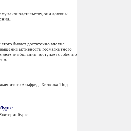
вому законодательству, они должны
ния...
ля этого бывает достаточно вполне
овышение активности геомагнитного
 отделения больниц поступает особенно
ено.
наменитого Альфреда Хичкока "Под
бурге
 Екатеринбурге.