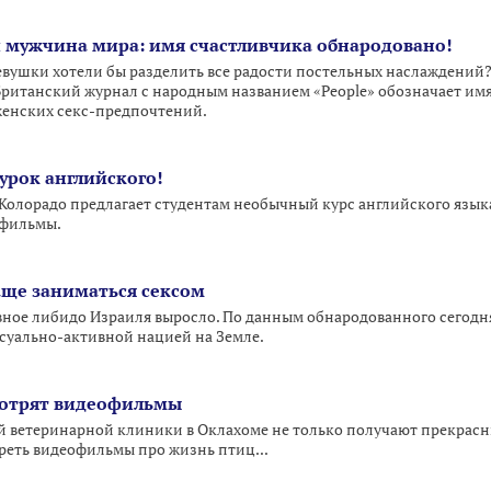
 мужчина мира: имя счастливчика обнародовано!
евушки хотели бы разделить все радости постельных наслаждений?
Британский журнал с народным названием «People» обозначает имя 
 женских секс-предпочтений.
 урок английского!
Колорадо предлагает студентам необычный курс английского языка:
офильмы.
аще заниматься сексом
ное либидо Израиля выросло. По данным обнародованного сегодня
ксуально-активной нацией на Земле.
мотрят видеофильмы
 ветеринарной клиники в Оклахоме не только получают прекрасны
реть видеофильмы про жизнь птиц...