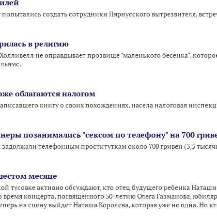
илей
попытались создать сотрудники Пярнусского вытрезвителя, встреча
рилась в религию
Холливелл не оправдывает прозвище "маленького бесенка", которо
льямс.
тоже облагаются налогом
написавшего книгу о своих похождениях, насела налоговая инспекц
еры позанимались "сексом по телефону" на 700 грив
адолжали телефонным проституткам около 700 гривен (3,5 тысячи
шестом месяце
ской тусовке активно обсуждают, кто отец будущего ребенка Наташ
о время концерта, посвященного 50-летию Олега Газманова, юбиляр
перь на сцену выйдет Наташа Королева, которая уже не одна. Но кто