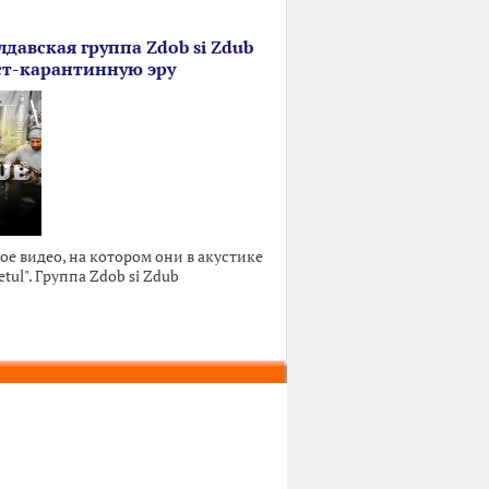
лдавская группа Zdob si Zdub
ст-карантинную эру
е видео, на котором они в акустике
ul". Группа Zdob si Zdub