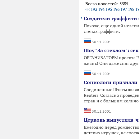
Всего новостей: 5385
<<
193
194
195
196
197
198
1
Создатели граффити 
Похоже, еще одной нелега
стенах граффити.
30.11.2001
Шоу "За стеклом": сек
ОРГАНИЗАТОРЫ проекта "За
жизнь! Они даже спят друг
30.11.2001
Социологи признали
Соединенные Штаты являют
Reuters. Согласно провед
стран и с большим количе
30.11.2001
Церковь выпустила '
Ежегодно перед рождество
детских игрушек, не соот