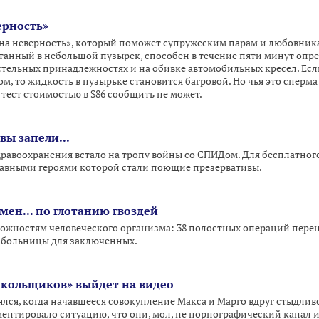
ерность»
 на неверность», который поможет супружеским парам и любовника
танный в небольшой пузырек, способен в течение пяти минут оп
остельных принадлежностях и на обивке автомобильных кресел. Есл
м, то жидкость в пузырьке становится багровой. Но чья это сперма
тест стоимостью в $86 сообщить не может.
вы запели...
равоохранения встало на тропу войны со СПИДом. Для бесплатно
лавными героями которой стали поющие презервативы.
ен... по глотанию гвоздей
можностям человеческого организма: 38 полостных операций перен
й больницы для заключенных.
екольщиков» выйдет на видео
лся, когда начавшееся совокупление Макса и Марго вдруг стыдлив
ентировало ситуацию, что они, мол, не порнографический канал и