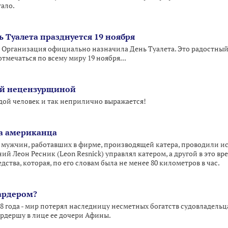
ало.
Туалета празднуется 19 ноября
 Организация официально назначила День Туалета. Это радостный
тмечаться по всему миру 19 ноября...
ей нецензурщиной
ой человек и так неприлично выражается!
а американца
ое мужчин, работавших в фирме, производящей катера, проводили 
ний Леон Ресник (Leon Resnick) управлял катером, а другой в это вр
дства, которая, по его словам была не менее 80 километров в час.
ардером?
1988 года - мир потерял наследницу несметных богатств судовладель
рдершу в лице ее дочери Афины.