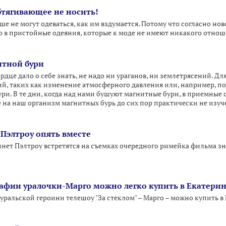
бтягивающее не носить!
е не могут одеваться, как им вздумается. Потому что согласно но
 в пристойные одеяния, которые к моде не имеют никакого отноше
итной бури
ердце дало о себе знать, не надо ни ураганов, ни землетрясений. Д
й, таких как изменение атмосферного давления или, например, п
ури. В те дни, когда над нами бушуют магнитные бури, в приемные
 на наш организм магнитных бурь до сих пор практически не изуч
 Пэлтроу опять вместе
инет Пэлтроу встретятся на съемках очередного римейка фильма з
фии уралочки-Марго можно легко купить в Екатерин
ральской героини телешоу "За стеклом" – Марго – можно купить в