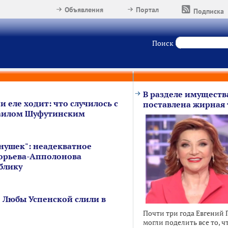
Объявления
Портал
Подписка
Поиск
В разделе имуществ
и еле ходит: что случилось с
поставлена жирная 
аилом Шуфутинским
нушек": неадекватное
орьева-Апполонова
блику
 Любы Успенской слили в
Почти три года Евгений 
могли поделить все то, ч