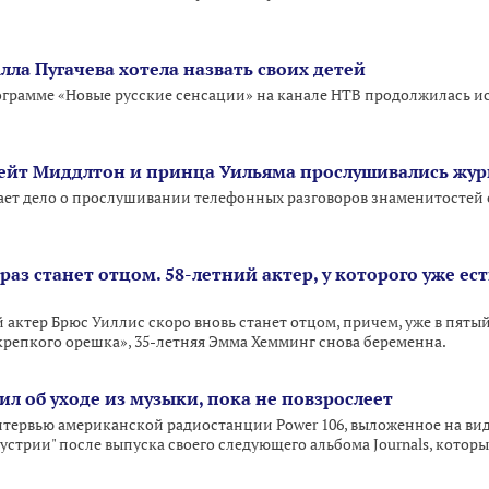
Алла Пугачева хотела назвать своих детей
 программе «Новые русские сенсации» на канале НТВ продолжилась 
ейт Миддлтон и принца Уильяма прослушивались жу
ает дело о прослушивании телефонных разговоров знаменитостей
раз станет отцом. 58-летний актер, у которого уже ес
актер Брюс Уиллис скоро вновь станет отцом, причем, уже в пяты
«крепкого орешка», 35-летняя Эмма Хемминг снова беременна.
л об уходе из музыки, пока не повзрослеет
нтервью американской радиостанции Power 106, выложенное на виде
устрии" после выпуска своего следующего альбома Journals, котор