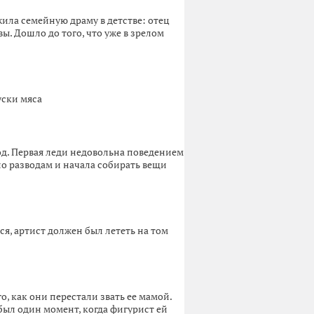
ила семейную драму в детстве: отец
ы. Дошло до того, что уже в зрелом
уски мяса
д. Первая леди недовольна поведением
по разводам и начала собирать вещи
, артист должен был лететь на том
о, как они перестали звать ее мамой.
ыл один момент, когда фигурист ей