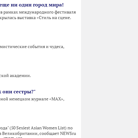
 еще ни один город мира!
 в рамках международного фестиваля
крылась выставка «Стиль на сцене.
т мистические события и чудеса,
вской академии.
к они сестры?"
нной немецком журнале «MAX»,
а" (50 Sexiest Asian Women List) по
 в Великобритании, сообщает NEWSru