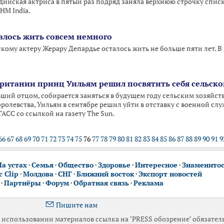
 индийская актриса в пятый раз подряд заняла верхнюю строчку сп
HM India.
алось жить совсем немного
ому актеру Жерару Депардье осталось жить не больше пяти лет. В 
Британии принц Уильям решил посвятить себя сельско
вший отцом, собирается заняться в будущем году сельским хозяйст
олевства, Уильям в сентябре решил уйти в отставку с военной слу
АСС со ссылкой на газету The Sun.
66
67
68
69
70
71
72
73
74
75
76
77
78
79
80
81
82
83
84
85
86
87
88
89
90
91
9
На устах
·
Семья
·
Общество
·
Здоровье
·
Интересное
·
Знаменито
 Clip
·
Молдова
·
СНГ
·
Ближний восток
·
Экспорт новостей
·
Партнёры
·
Форум
·
Обратная связь
·
Реклама
Пишите нам
использовании материалов ссылка на "PRESS обозрение" обязател