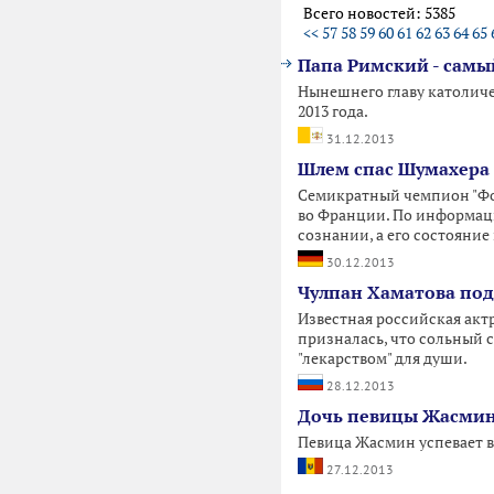
Всего новостей: 5385
<<
57
58
59
60
61
62
63
64
65
Папа Римский - самы
Нынешнего главу католич
2013 года.
31.12.2013
Шлем спас Шумахера 
Семикратный чемпион "Фор
во Франции. По информаци
сознании, а его состояние
30.12.2013
Чулпан Хаматова под
Известная российская актр
призналась, что сольный с
"лекарством" для души.
28.12.2013
Дочь певицы Жасмин
Певица Жасмин успевает в
27.12.2013