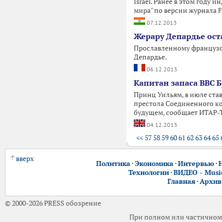
Israel. Ранее в этом году
мира" по версии журнала F
07.12.2013
Жерару Депардье ост
Прославленному французск
Депардье.
06.12.2013
Капитан запаса ВВС 
Принц Уильям, в июле ста
престола Соединенного кор
будущем, сообщает ИТАР-Т
04.12.2013
<<
57
58
59
60
61
62
63
64
65
вверх
Политика
·
Экономика
·
Интервью
·
Технологии
·
ВИДЕО - Music
Главная
·
Архив
© 2000-2026 PRESS обозрение
При полном или частичном 