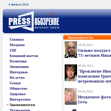
6 Августа 2026
Знаменитости
Главная
Молдова
10.06.2021
Сильно похудел 
СНГ
73-летним Мих
Ближний восток
Политика
09.06.2021
Экономика
"Проклятие Ива
Интервью
поведение Григ
На устах
встревожило пу
Семья
Общество
09.06.2021
Здоровье
Неудачное фото
Интересное
Сеть
Знаменитости
Технологии