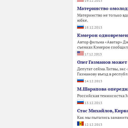
19.12.2013
Материнство омолод
Материнство не только вдо
юбке.
18.12.2013
Кэмерон одновременн
Автор фильма «Аватар» Дж
съемках Кэмерон сообщил
17.12.2013
Олег Газманов может 
Депутат сейма Литвы, экс
Газманову въезд в республ
14.12.2013
М.Шарапова опередил
Российская теннисистка М
13.12.2013
Стас Михайлов, Кирко
Как мы пытались заманить
12.12.2013