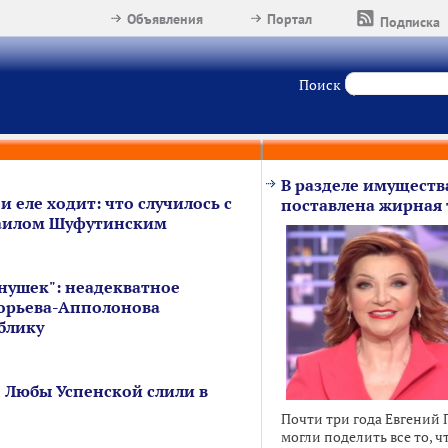
Объявления
Портал
Подписка
Поиск
В разделе имуществ
и еле ходит: что случилось с
поставлена жирная 
аилом Шуфутинским
нушек": неадекватное
орьева-Апполонова
блику
 Любы Успенской слили в
Почти три года Евгений 
могли поделить все то, ч