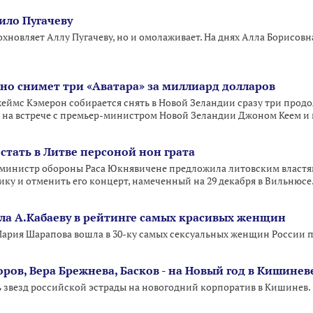
ило Пугачеву
хновляет Аллу Пугачеву, но и омолаживает. На днях Алла Борисовн
о снимет три «Аватара» за миллиард долларов
еймс Кэмерон собирается снять в Новой Зеландии сразу три про
 на встрече с премьер-министром Новой Зеландии Джоном Кеем и
стать в Литве персоной нон грата
-министр обороны Раса Юкнявичене предложила литовским властя
ику и отменить его концерт, намеченный на 29 декабря в Вильнюсе
а А.Кабаеву в рейтинге самых красивых женщин
ария Шарапова вошла в 30-ку самых сексуальных женщин России 
ров, Вера Брежнева, Басков - на Новый год в Кишинев
 звезд российской эстрады на новогодний корпоратив в Кишинев.