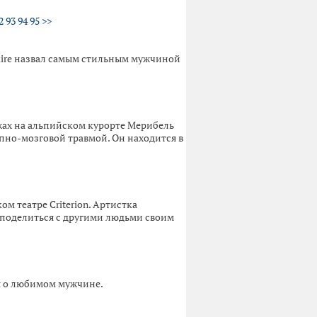
2
93
94
95
>>
uire назвал самым стильным мужчиной
жах на альпийском курорте Мерибель
пно-мозговой травмой. Он находится в
м театре Criterion. Артистка
й поделиться с другими людьми своим
ся о любимом мужчине.