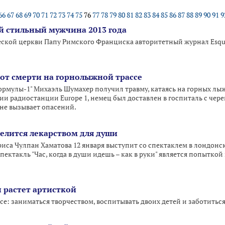
66
67
68
69
70
71
72
73
74
75
76
77
78
79
80
81
82
83
84
85
86
87
88
89
90
91
9
й стильный мужчина 2013 года
еской церкви Папу Римского Франциска авторитетный журнал Esq
от смерти на горнолыжной трассе
мулы-1" Михаэль Шумахер получил травму, катаясь на горных лы
и радиостанции Europe 1, немец был доставлен в госпиталь с чере
 не вызывает опасений.
елится лекарством для души
иса Чулпан Хаматова 12 января выступит со спектаклем в лондонско
пектакль "Час, когда в души идешь – как в руки" является попытко
 растет артисткой
се: заниматься творчеством, воспитывать двоих детей и заботить