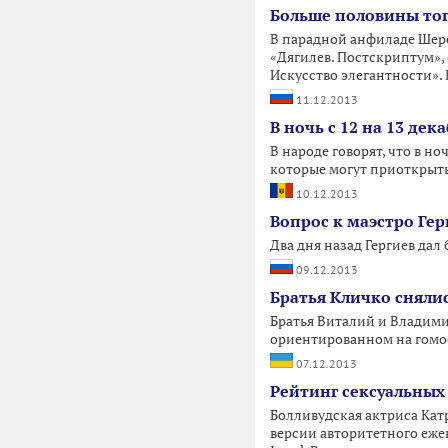
Больше половины тог
В парадной анфиладе Шере
«Дягилев. Постскриптум»,
Искусство элегантности».
11.12.2013
В ночь с 12 на 13 дек
В народе говорят, что в но
которые могут приоткрыть
10.12.2013
Вопрос к маэстро Гер
Два дня назад Гергиев да
09.12.2013
Братья Кличко снялис
Братья Виталий и Владим
ориентированном на гомо
07.12.2013
Рейтинг сексуальных
Болливудская актриса Катри
версии авторитетного еже