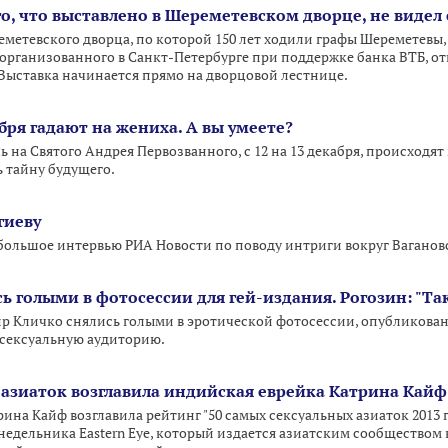
о, что выставлено в Шереметевском дворце, не видел
метевского дворца, по которой 150 лет ходили графы Шереметевы,
 организованного в Санкт-Петербурге при поддержке банка ВТБ, от
 Выставка начинается прямо на дворцовой лестнице.
абря гадают на жениха. А вы умеете?
чь на Святого Андрея Первозванного, с 12 на 13 декабря, происходя
 тайну будущего.
гиеву
л большое интервью РИА Новости по поводу интриги вокруг Вагано
ь голыми в фотосессии для гей-издания. Рогозин: "Та
ир Кличко снялись голыми в эротической фотосессии, опубликова
сексуальную аудиторию.
 азиаток возглавила индийская еврейка Катрина Кайф
на Кайф возглавила рейтинг "50 самых сексуальных азиаток 2013 год
недельника Eastern Eye, который издается азиатским сообществом