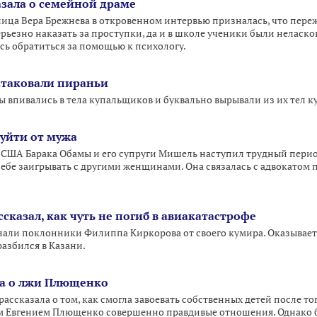
азала о семейной драме
ца Вера Брежнева в откровенном интервью призналась, что переж
ерьезно наказать за проступки, да и в школе ученики были неласков
сь обратиться за помощью к психологу.
атаковали пираньи
 впивались в тела купальщиков и буквально вырывали из их тел к
уйти от мужа
США Барака Обамы и его супруги Мишель наступил трудный перио
себе заигрывать с другими женщинами. Она связалась с адвокатом 
казал, как чуть не погиб в авиакатастрофе
и поклонники Филиппа Киркорова от своего кумира. Оказывается
азбился в Казани.
ла о лжи Плющенко
ассказала о том, как смогла завоевать собственных детей после тог
жем Евгением Плющенко совершенно правдивые отношения. Однако б