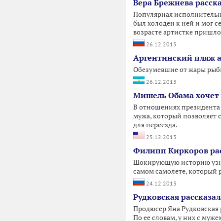
Вера Брежнева расск
Популярная исполнительни
был холоден к ней и мог с
возрасте артистке пришло
26.12.2013
Аргентинский пляж 
Обезумевшие от жары рыбы
26.12.2013
Мишель Обама хочет 
В отношениях президента 
мужа, который позволяет 
для переезда.
25.12.2013
Филипп Киркоров расс
Шокирующую историю узнал
самом самолете, который р
24.12.2013
Рудковская рассказа
Продюсер Яна Рудковская р
По ее словам, у них с му