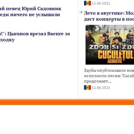
11.06.2021
ий певец Юрий Садовник
Лето в акустике: Мо
седи ничего не услышали
даст концерты в по
!": Цыганов врезал Ваенге за
ыходку
Здубы опубликовали ново
исполнили песню "Cuculet
продолжает...
11.06.2021