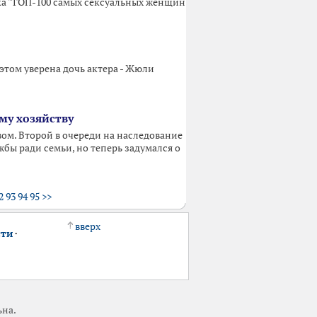
иска "ТОП-100 самых сексуальных женщин
этом уверена дочь актера - Жюли
му хозяйству
вом. Второй в очереди на наследование
жбы ради семьи, но теперь задумался о
2
93
94
95
>>
вверх
сти
·
ьна.