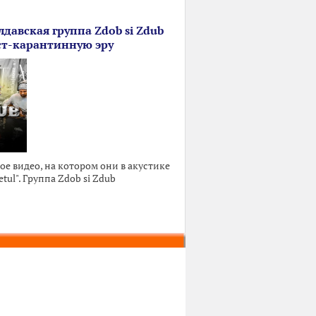
лдавская группа Zdob si Zdub
ст-карантинную эру
е видео, на котором они в акустике
ul". Группа Zdob si Zdub