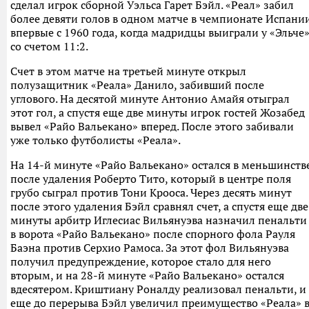
сделал игрок сборной Уэльса Гарет Бэйл. «Реал» забил
более девяти голов в одном матче в чемпионате Испани
впервые с 1960 года, когда мадридцы выиграли у «Эльче
со счетом 11:2.
Счет в этом матче на третьей минуте открыл
полузащитник «Реала» Данило, забивший после
углового. На десятой минуте Антонио Амайя отыграл
этот гол, а спустя еще две минуты игрок гостей Жозабед
вывел «Райо Вальекано» вперед. После этого забивали
уже только футболисты «Реала».
На 14-й минуте «Райо Вальекано» остался в меньшинств
после удаления Роберто Тито, который в центре поля
грубо сыграл против Тони Крооса. Через десять минут
после этого удаления Бэйл сравнял счет, а спустя еще две
минуты арбитр Иглесиас Вильянуэва назначил пенальти
в ворота «Райо Вальекано» после спорного фола Рауля
Баэна против Серхио Рамоса. За этот фол Вильянуэва
получил предупреждение, которое стало для него
вторым, и на 28-й минуте «Райо Вальекано» остался
вдесятером. Криштиану Роналду реализовал пенальти, и
еще до перерыва Бэйл увеличил преимущество «Реала» 