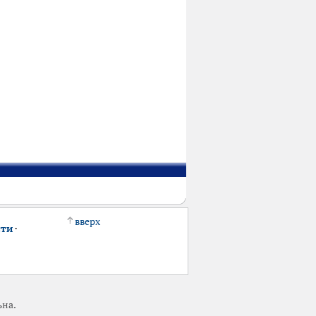
вверх
сти
·
ьна.