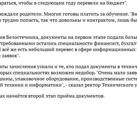
тараться, чтобы в следующем году перевели на бюджет".
ождали родители. Многие готовы платить за обучение. "В
трудно попасть, так что довольны и контрактом, лишь бы о
рия Белостечника, документы на первом этапе подали боль
стребованными остались специальности финансист, бухгал
 всё же есть небольшой перевес в сфере информационных 
заявок".
ты зачисления узнали и те, кто подал документы в технич
оторых специальностях возможен недобор. "Очень мало заяв
шины, упаковочное оборудование, производственные сис
 техники и информатики", - сказал ректор Технического 
зах начнётся второй этап приёма документов.