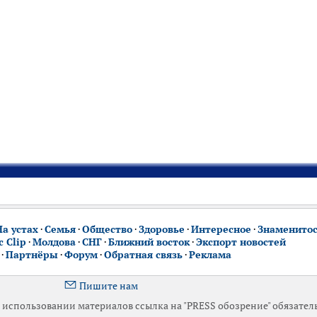
На устах
·
Семья
·
Общество
·
Здоровье
·
Интересное
·
Знаменито
 Clip
·
Молдова
·
СНГ
·
Ближний восток
·
Экспорт новостей
·
Партнёры
·
Форум
·
Обратная связь
·
Реклама
Пишите нам
использовании материалов ссылка на "PRESS обозрение" обязател