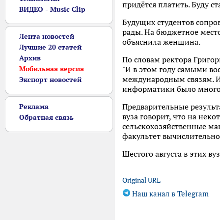
придётся платить. Буду с
ВИДЕО - Music Clip
Будущих студентов сопров
рады. На бюджетное место 
Лента новостей
объяснила женщина.
Лучшие 20 статей
Архив
По словам ректора Григо
Мобильная версия
"И в этом году самыми во
международным связям. И
Экспорт новостей
информатики было много 
Предварительные результа
Реклама
вуза говорит, что на нек
Обратная связь
сельскохозяйственные ма
факультет вычислительной
Шестого августа в этих ву
Original URL
Наш канал в Telegram