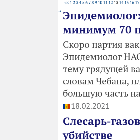
<<
1
2
3
4
5
6
7
8
9
10
11
12
13
14
15
16
17
Эпидемиолог:
минимум 70 п
Скоро партия ва
Эпидемиолог НАО
тему грядущей ва
словам Чебана, п
большую часть н
18.02.2021
Слесарь-газо
убийстве