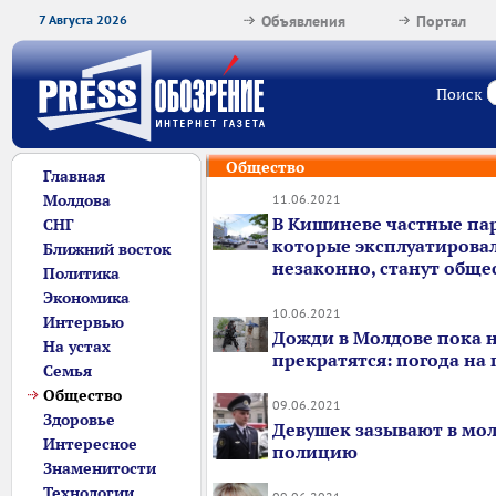
7 Августа 2026
Объявления
Портал
Поиск
Общество
Главная
Молдова
11.06.2021
В Кишиневе частные па
СНГ
которые эксплуатирова
Ближний восток
незаконно, станут общ
Политика
Экономика
10.06.2021
Интервью
Дожди в Молдове пока 
На устах
прекратятся: погода на
Семья
Общество
09.06.2021
Здоровье
Девушек зазывают в мо
Интересное
полицию
Знаменитости
Технологии