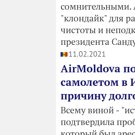
сомнительными. 
"клондайк" для р
чистоты и неподк
президента Санду
11.02.2021
AirMoldova п
самолетом в 
причину долг
Всему виной - "и
подтвердила проб
который был арес