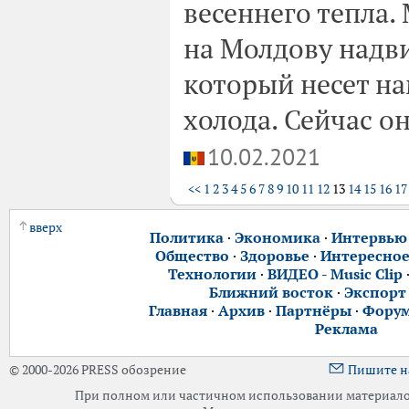
весеннего тепла.
на Молдову надви
который несет на
холода. Сейчас о
10.02.2021
<<
1
2
3
4
5
6
7
8
9
10
11
12
13
14
15
16
17
вверх
Политика
·
Экономика
·
Интервью
Общество
·
Здоровье
·
Интересно
Технологии
·
ВИДЕО - Music Clip
Ближний восток
·
Экспорт
Главная
·
Архив
·
Партнёры
·
Фору
Реклама
© 2000-2026 PRESS обозрение
Пишите н
При полном или частичном использовании материалов 