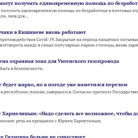
могут получить единовременную помощь по безработи
 получить единовременную помощь по безработице в почтовых отдел
н. леев для...
чики в Кишиневе вновь работают
противодействия Covid-19. Закрытые на период пандемии питьевы
влетворить жажду в самых популярных парках столицы, вновь зара
ена охранная зона для Унгенского газопровода
быть в безопасности.
 будет жарко, но в погоде уже наметился перелом
 республике, похоже, завершился. Согласно прогнозу Государств
 Хармелиным: «Надо сделать все возможное, чтобы до
роизнес речь на прощании с Юрием Хармелиным.
же Гидигича больше не существует