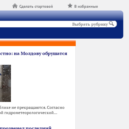
Сделать стартовой
В избранные
Выбрать рубрику
астно: на Молдову обрушатся
блике не прекращаются. Согласно
ой гидрометеорологической...
х прозвенел последний