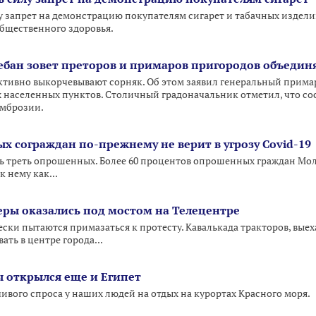
илу запрет на демонстрацию покупателям сигарет и табачных издели
бщественного здоровья.
бан зовет преторов и примаров пригородов объединят
ктивно выкорчевывают сорняк. Об этом заявил генеральный прима
населенных пунктов. Столичный градоначальник отметил, что сос
амброзии.
х сограждан по-прежнему не верит в угрозу Covid-19
ь треть опрошенных. Более 60 процентов опрошенных граждан Молдо
 нему как...
ры оказались под мостом на Телецентре
ски пытаются примазаться к протесту. Кавалькада тракторов, выех
ать в центре города...
 открылся еще и Египет
ивого спроса у наших людей на отдых на курортах Красного моря.