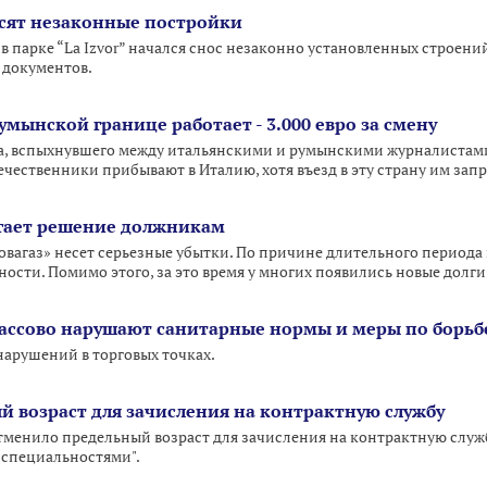
носят незаконные постройки
в парке “La Izvor” начался снос незаконно установленных строений
 документов.
умынской границе работает - 3.000 евро за смену
а, вспыхнувшего между итальянскими и румынскими журналистами. 
ечественники прибывают в Италию, хотя въезд в эту страну им зап
агает решение должникам
вагаз» несет серьезные убытки. По причине длительного периода 
ости. Помимо этого, за это время у многих появились новые долги
ссово нарушают санитарные нормы и меры по борьб
нарушений в торговых точках.
 возраст для зачисления на контрактную службу
менило предельный возраст для зачисления на контрактную служб
специальностями".