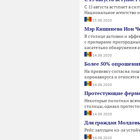
С 15 августа вступает в с
Национальное агентство о
15.08.2020
Мэр Кишинева Ион Че
В столице активно и эффе
с примарами пригородных 
касательно обнаружения 
14.08.2020
Более 50% опрошенны
На прививку согласна лиш
коронавируса и относятся к
14.08.2020
Протестующие ферме
Некоторые политики всяче
столицы, однако протестов
14.08.2020
Для граждан Молдовы
Рейс запущен из-за устойч
14.08.2020