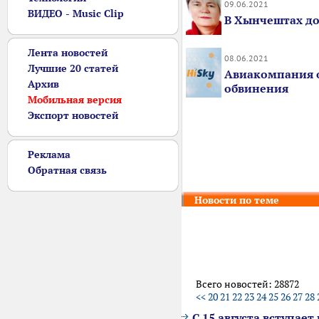
09.06.2021
ВИДЕО - Music Clip
В Хынчештах до
Лента новостей
08.06.2021
Лучшие 20 статей
Авиакомпания о
Архив
обвинения
Мобильная версия
Экспорт новостей
Реклама
Обратная связь
Новости по теме
Всего новостей: 28872
<<
20
21
22
23
24
25
26
27
28
С 15 августа вступае