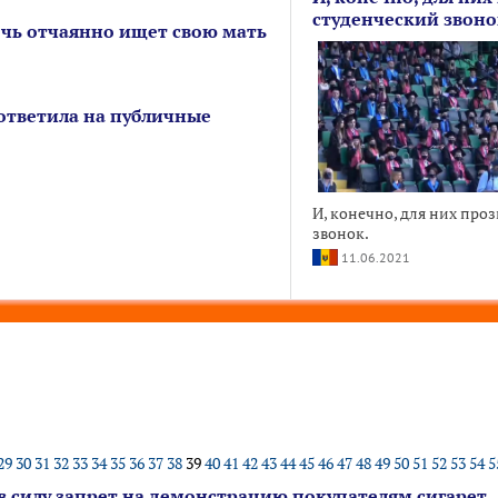
студенческий звоно
чь отчаянно ищет свою мать
тветила на публичные
И, конечно, для них про
звонок.
11.06.2021
29
30
31
32
33
34
35
36
37
38
39
40
41
42
43
44
45
46
47
48
49
50
51
52
53
54
5
т в силу запрет на демонстрацию покупателям сигарет