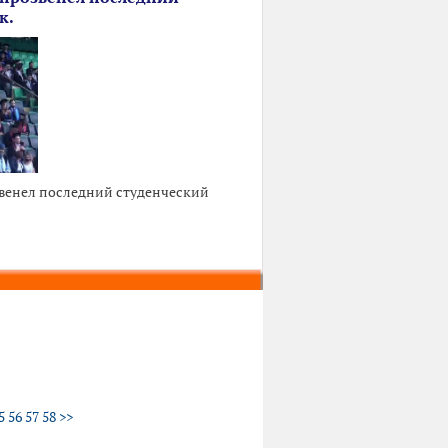
к.
звенел последний студенческий
5
56
57
58
>>