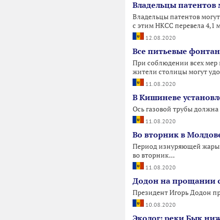
Владельцы патентов 
Владельцы патентов могут
с этим НКСС перевела 4,1 мл
12.08.2020
Все питьевые фонтан
При соблюдении всех мер 
жители столицы могут удо
11.08.2020
В Кишиневе установл
Ось газовой трубы должна 
11.08.2020
Во вторник в Молдове
Период изнуряющей жары в
во вторник...
11.08.2020
Додон на прощании с
Президент Игорь Додон п
10.08.2020
Эколог: реки Бык ни