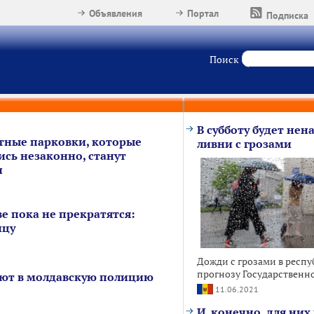
Объявления
Портал
Подписка
Поиск
В субботу будет нен
тные парковки, которые
ливни с грозами
ись незаконно, станут
и
е пока не прекратятся:
ицу
Дожди с грозами в респу
прогнозу Государственн
ают в молдавскую полицию
11.06.2021
И, конечно, для ни