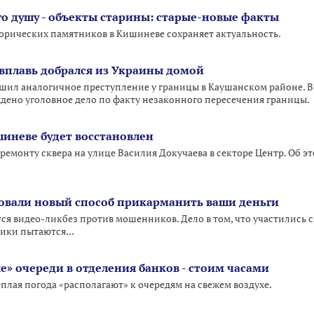
го душу - объекты старины: старые-новые факты
орических памятников в Кишиневе сохраняет актуальность.
вплавь добрался из Украины домой
ршил аналогичное преступление у границы в Каушанском районе. 
дено уголовное дело по факту незаконного пересечения границы.
шиневе будет восстановлен
 ремонту сквера на улице Василия Докучаева в секторе Центр. Об
вали новый способ прикарманить ваши деньги
ся видео-ликбез против мошенников. Дело в том, что участились с
ки пытаются...
» очереди в отделения банков - стоим часами
плая погода «располагают» к очередям на свежем воздухе.