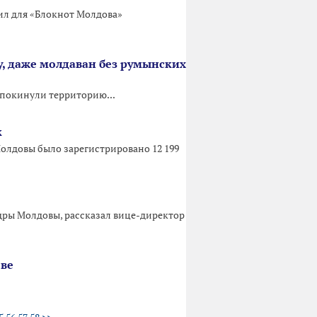
ил для «Блокнот Молдова»
у, даже молдаван без румынских
 покинули территорию...
к
олдовы было зарегистрировано 12 199
одры Молдовы, рассказал вице-директор
ове