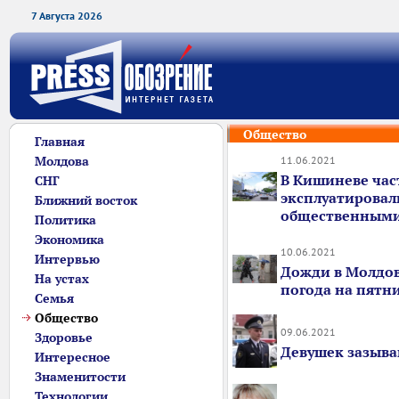
7 Августа 2026
Общество
Главная
Молдова
11.06.2021
В Кишиневе час
СНГ
эксплуатировал
Ближний восток
общественным
Политика
Экономика
10.06.2021
Интервью
Дожди в Молдов
На устах
погода на пятн
Семья
Общество
09.06.2021
Здоровье
Девушек зазыв
Интересное
Знаменитости
Технологии