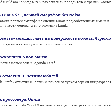
d и Bild am Sonntag в 39-й раз огласили победителей премии «Золо
а Lumia 535, первый смартфон без Nokia
тавила первый смартфон линейки Lumia под собственным именем. 
были переименованы в приложения Lumia.
озетта» сегодня сядет на поверхность кометы Чурюм
 посадкой на комету в истории человечества
оскошный Aston Martin
ретил новый седан Lagonda Taraf
fox отметил 10-летний юбилей
la Firefox отметил 10-летний юбилей запуском версии для разрабо
к кроссовера. Опять
оссовера Tesla Model X на рынок ожидается не раньше третьего ква