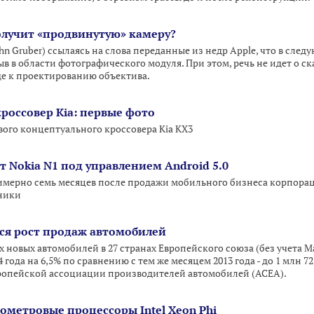
лучит «продвинутую» камеру?
hn Gruber) ссылаясь на слова переданные из недр Apple, что в сл
в в области фотографического модуля. При этом, речь не идет о 
де к проектированию объектива.
оссовер Kia: первые фото
ого концептуального кроссовера Kia KX3
 Nokia N1 под управлением Android 5.0
имерно семь месяцев после продажи мобильного бизнеса корпорац
ники
ся рост продаж автомобилей
 новых автомобилей в 27 странах Европейского союза (без учета М
 года на 6,5% по сравнению с тем же месяцем 2013 года - до 1 млн 72
ропейской ассоциации производителей автомобилей (ACEA).
ометровые процессоры Intel Xeon Phi