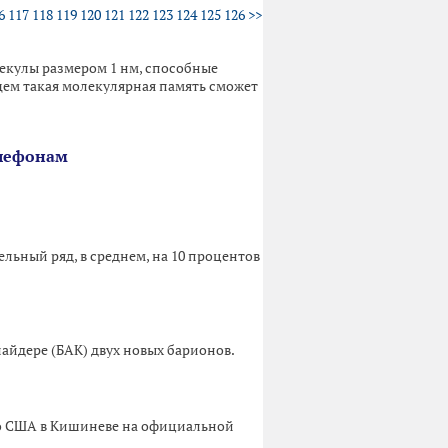
6
117
118
119
120
121
122
123
124
125
126
>>
екулы размером 1 нм, способные
щем такая молекулярная память сможет
елефонам
ьный ряд, в среднем, на 10 процентов
йдере (БАК) двух новых барионов.
во США в Кишиневе на официальной