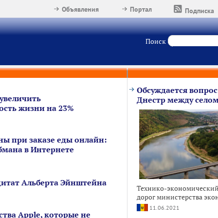
Объявления
Портал
Подписка
Поиск
Обсуждается вопрос
увеличить
Днестр между селом
сть жизни на 23%
ны при заказе еды онлайн:
бмана в Интернете
цитат Альберта Эйнштейна
Технико-экономический 
дорог министерства эко
11.06.2021
тва Apple, которые не