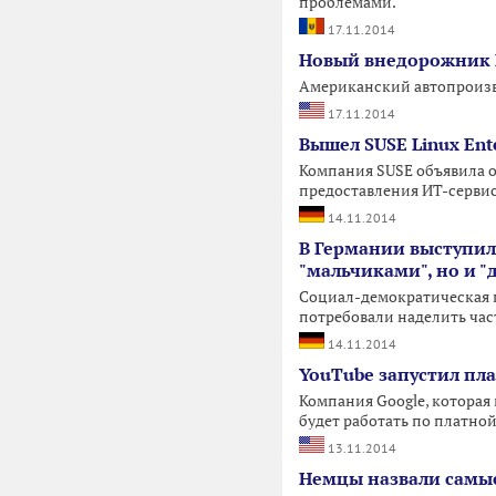
проблемами.
17.11.2014
Новый внедорожник 
Американский автопроизво
17.11.2014
Вышел SUSE Linux Ente
Компания SUSE объявила о
предоставления ИТ-сервис
14.11.2014
В Германии выступил
"мальчиками", но и 
Социал-демократическая п
потребовали наделить час
14.11.2014
YouTube запустил пл
Компания Google, которая
будет работать по платно
13.11.2014
Немцы назвали самы