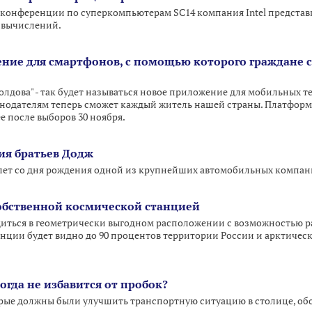
 конференции по суперкомпьютерам SC14 компания Intel представи
 вычислений.
ние для смартфонов, с помощью которого граждане с
лдова" - так будет называться новое приложение для мобильных те
нодателям теперь сможет каждый житель нашей страны. Платформ
е после выборов 30 ноября.
ия братьев Додж
 лет со дня рождения одной из крупнейших автомобильных компа
собственной космической станцией
диться в геометрически выгодном расположении с возможностью 
анции будет видно до 90 процентов территории России и арктическ
гда не избавится от пробок?
торые должны были улучшить транспортную ситуацию в столице, о