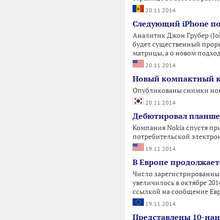
20.11.2014
Следующий iPhone по
Аналитик Джон Грубер (Jo
будет существенный проры
матрицы, а о новом подхо
20.11.2014
Новый компактный кр
Опубликованы снимки нов
20.11.2014
Дебютировал планшет
Компания Nokia спустя пр
потребительской электро
19.11.2014
В Европе продолжает
Число зарегистрированных
увеличилось в октябре 2014
ссылкой на сообщение Ев
19.11.2014
Представлены 10-нан