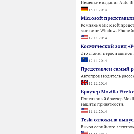
Немецкие издания Auto Bil
13.11.2014
Microsoft представил
Компания Microsoft предс
магазине Windows Phone 
12.11.2014
Космический зонд «Р
Это станет первой мягкой
12.11.2014
Представлен самый р
Автопроизводитель рассек
12.11.2014
Браузер Mozilla Fire
Популярный браузер Mozil
защиты приватности.
11.11.2014
Tesla отложила выпус
Выход серийного электрокр