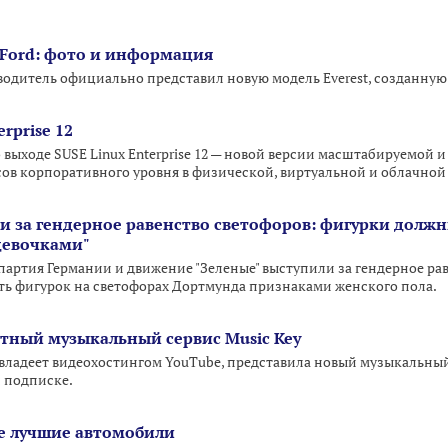
Ford: фото и информация
дитель официально представил новую модель Everest, созданную
rprise 12
 выходе SUSE Linux Enterprise 12 — новой версии масштабируемой 
ов корпоративного уровня в физической, виртуальной и облачной
и за гендерное равенство светофоров: фигурки должн
"девочками"
артия Германии и движение "Зеленые" выступили за гендерное ра
ть фигурок на светофорах Дортмунда признаками женского пола.
атный музыкальный сервис Music Key
 владеет видеохостингом YouTube, представила новый музыкальный
й подписке.
е лучшие автомобили