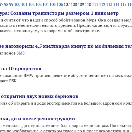
97
98
99
100
101
102
103
104
105
106
107
108
109
110
111
112
113
114
115
11
ура: Созданы транзисторы размером 1 нанометр
и считают, что нашли способ обойти закон Мура. Они создали мол
цию в течение длительного времени. Предполагается, что в буду
амять, используемую в современной электронике.
ове наговорили 4,5 миллиарда минут по мобильным т
иллионов SMS
на 10 процентов
 компании BMW приняло решение об увеличении цен на весь модел
бщает РБК.
 открытии двух новых барионов
ла об открытии в ходе экспериментов на Большом адронном колла
оки, до и после реконструкции
изменилась до неузнаваемости благодаря американцам. Посольст
естило изображение, с отрезком трассы до и после реконструкции.