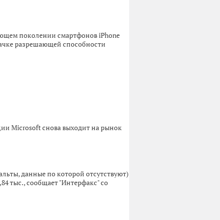
едующем поколении смартфонов iPhone
скачке разрешающей способности
ии Microsoft снова выходит на рынок
альты, данные по которой отсутствуют)
,84 тыс., сообщает "Интерфакс" со