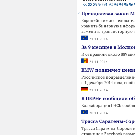
<<
88
89
90
91
92
93
94
95
96
Преодолевая закон М
Европейские исследовател
хранить бинарную информа
заменить транзисторную п
21.11.2014
За 9 месяцев в Молд
И отправили около 889 м
21.11.2014
BMW поднимет цены 
Российское подразделение
с 1 декабря 2014 года, соо
21.11.2014
В ЦЕРНе сообщили об
Коллаборация LHCb сообщи
20.11.2014
Трасса Саратены-Сор
Трасса Саратены-Сороки 
странице в Facebook разм