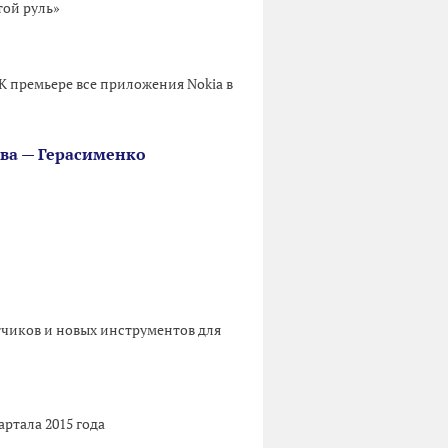
той руль»
К премьере все приложения Nokia в
ова — Герасименко
тчиков и новых инструментов для
ртала 2015 года