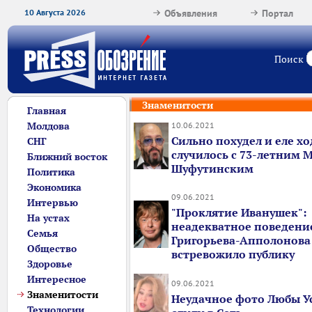
10 Августа 2026
Объявления
Портал
Поиск
Знаменитости
Главная
Молдова
10.06.2021
Сильно похудел и еле хо
СНГ
случилось с 73-летним
Ближний восток
Шуфутинским
Политика
Экономика
09.06.2021
Интервью
"Проклятие Иванушек":
На устах
неадекватное поведени
Семья
Григорьева-Апполонова
Общество
встревожило публику
Здоровье
Интересное
09.06.2021
Знаменитости
Неудачное фото Любы У
Технологии