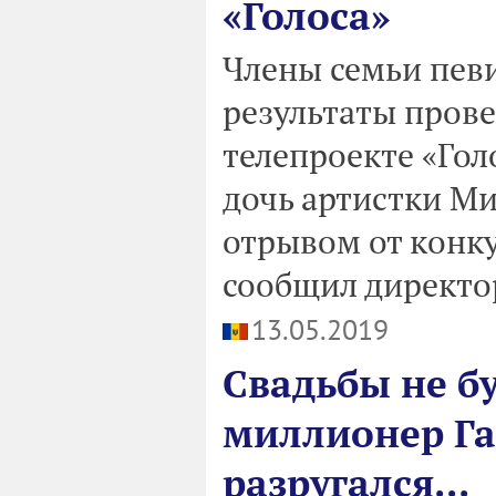
«Голоса»
Члены семьи певи
результаты пров
телепроекте «Гол
дочь артистки М
отрывом от конк
сообщил директор
13.05.2019
Свадьбы не б
миллионер Га
разругался...