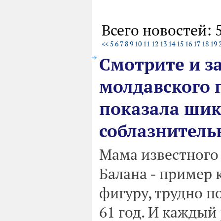
Всего новостей: 
<<
5
6
7
8
9
10
11
12
13
14
15
16
17
18
19
Смотрите и з
молдавского п
показала шик
соблазнитель
Мама известного 
Балана - пример 
фигуру, трудно п
61 год. И каждый