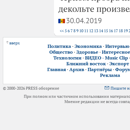
декольте произве
30.04.2019
<<
5
6
7
8
9
10
11
12
13
14
15
16
17
18
19
вверх
Политика
·
Экономика
·
Интервью
Общество
·
Здоровье
·
Интересно
Технологии
·
ВИДЕО - Music Clip
Ближний восток
·
Экспорт
Главная
·
Архив
·
Партнёры
·
Фору
Реклама
© 2000-2026 PRESS обозрение
Пишите н
При полном или частичном использовании материалов 
Мнение редакции не всегда совпа