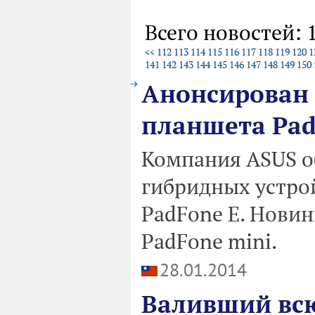
Всего новостей: 
<<
112
113
114
115
116
117
118
119
120
1
141
142
143
144
145
146
147
148
149
150
Анонсирован 
планшета Pad
Компания ASUS о
гибридных устро
PadFone E. Новин
PadFone mini.
28.01.2014
Валивший всю