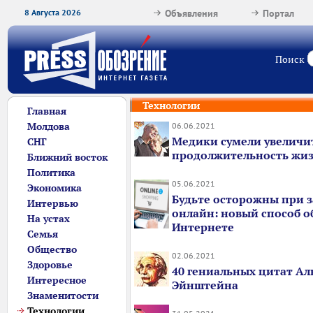
8 Августа 2026
Объявления
Портал
Поиск
Технологии
Главная
Молдова
06.06.2021
Медики сумели увеличи
СНГ
продолжительность жиз
Ближний восток
Политика
05.06.2021
Экономика
Будьте осторожны при з
Интервью
онлайн: новый способ о
На устах
Интернете
Семья
Общество
02.06.2021
Здоровье
40 гениальных цитат Ал
Интересное
Эйнштейна
Знаменитости
Технологии