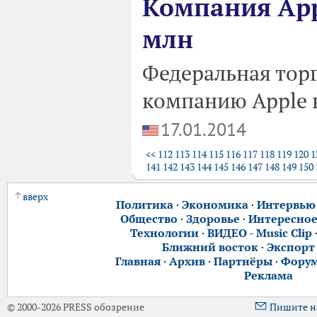
Компания App
млн
Федеральная тор
компанию Apple н
17.01.2014
<<
112
113
114
115
116
117
118
119
120
1
141
142
143
144
145
146
147
148
149
150
вверх
Политика
·
Экономика
·
Интервью
Общество
·
Здоровье
·
Интересно
Технологии
·
ВИДЕО - Music Clip
Ближний восток
·
Экспорт
Главная
·
Архив
·
Партнёры
·
Фору
Реклама
© 2000-2026 PRESS обозрение
Пишите н