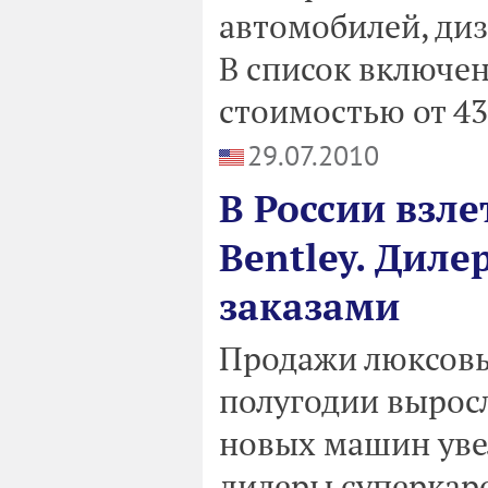
автомобилей, ди
В список включе
стоимостью от 43,
29.07.2010
В России взле
Bentley. Диле
заказами
Продажи люксовы
полугодии выросл
новых машин увел
дилеры суперкаро