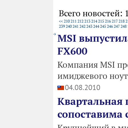
Всего новостей: 
<<
210
211
212
213
214
215
216
217
218
2
239
240
241
242
243
244
245
246
247
248
MSI выпустил
FX600
Компания MSI пр
имиджевого ноут
04.08.2010
Квартальная 
сопоставима 
Крупнейший в ми