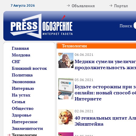
7 Августа 2026
Объявления
Портал
Поиск
Технологии
Главная
Молдова
06.06.2021
Медики сумели увеличи
СНГ
продолжительность жиз
Ближний восток
Политика
05.06.2021
Экономика
Будьте осторожны при з
Интервью
онлайн: новый способ о
На устах
Интернете
Семья
Общество
02.06.2021
Здоровье
40 гениальных цитат Ал
Интересное
Эйнштейна
Знаменитости
Технологии