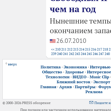
чем на год
Нынешние темпы 
окончанием запас
26.07.2010
<<
210
211
212
213
214
215
216
217
218
2
239
240
241
242
243
244
245
246
247
248
вверх
Политика
·
Экономика
·
Интервью
Общество
·
Здоровье
·
Интересно
Технологии
·
ВИДЕО - Music Clip
Ближний восток
·
Экспорт
Главная
·
Архив
·
Партнёры
·
Фору
Реклама
© 2000-2026 PRESS обозрение
Пишите н
При полном или частичном использовании материалов 