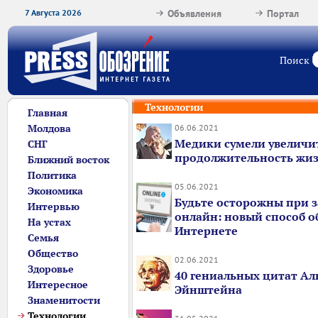
7 Августа 2026
Объявления
Портал
Поиск
Технологии
Главная
Молдова
06.06.2021
Медики сумели увеличи
СНГ
продолжительность жиз
Ближний восток
Политика
05.06.2021
Экономика
Будьте осторожны при з
Интервью
онлайн: новый способ о
На устах
Интернете
Семья
Общество
02.06.2021
Здоровье
40 гениальных цитат Ал
Интересное
Эйнштейна
Знаменитости
Технологии