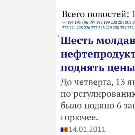
Всего новостей: 
<<
194
195
196
197
198
199
200
201
202
2
223
224
225
226
227
228
229
230
231
232
Шесть молдав
нефтепродукт
поднять цены
До четверга, 13 
по регулировани
было подано 6 за
горючее.
14.01.2011