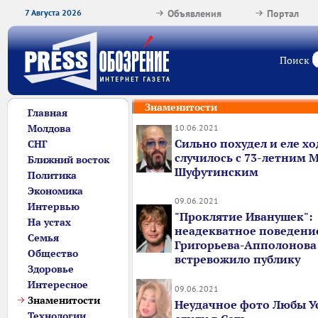
7 Августа 2026
Объявления
Портал
Поиск
Знаменитости
Главная
Молдова
10.06.2021
Сильно похудел и еле хо
СНГ
случилось с 73-летним
Ближний восток
Шуфутинским
Политика
Экономика
09.06.2021
Интервью
"Проклятие Иванушек":
На устах
неадекватное поведени
Семья
Григорьева-Апполонова
Общество
встревожило публику
Здоровье
Интересное
09.06.2021
Знаменитости
Неудачное фото Любы У
Технологии