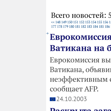
Всего новостей: 
<<
148
149
150
151
152
153
154
155
156
1
177
178
179
180
181
182
183
184
185
186
Еврокомиссия
Ватикана на 
Еврокомиссия вы
Ватикана, объяв
неэффективным 
сообщает AFP.
24.10.2003
Раскрыта заг