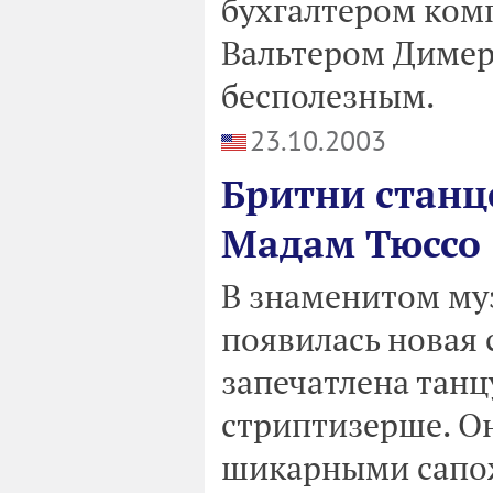
бухгалтером ком
Вальтером Димер
бесполезным.
23.10.2003
Бритни станце
Мадам Тюссо
В знаменитом му
появилась новая 
запечатлена танц
стриптизерше. Он
шикарными сапож