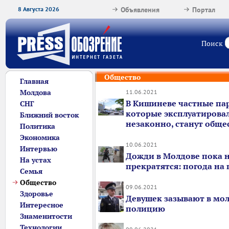
8 Августа 2026
Объявления
Портал
Поиск
Общество
Главная
Молдова
11.06.2021
В Кишиневе частные па
СНГ
которые эксплуатирова
Ближний восток
незаконно, станут общ
Политика
Экономика
10.06.2021
Интервью
Дожди в Молдове пока 
На устах
прекратятся: погода на
Семья
Общество
09.06.2021
Здоровье
Девушек зазывают в мо
Интересное
полицию
Знаменитости
Технологии