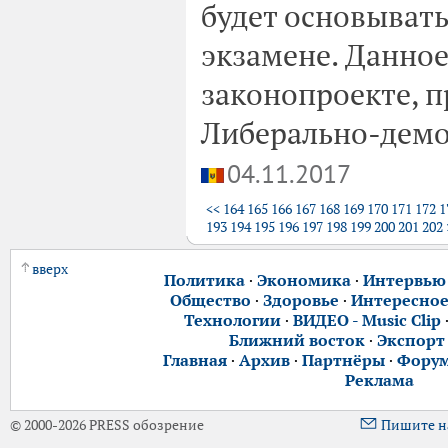
будет основыват
экзамене. Данно
законопроекте, 
Либерально-демо
04.11.2017
<<
164
165
166
167
168
169
170
171
172
1
193
194
195
196
197
198
199
200
201
202
вверх
Политика
·
Экономика
·
Интервью
Общество
·
Здоровье
·
Интересно
Технологии
·
ВИДЕО - Music Clip
Ближний восток
·
Экспорт
Главная
·
Архив
·
Партнёры
·
Фору
Реклама
© 2000-2026 PRESS обозрение
Пишите н