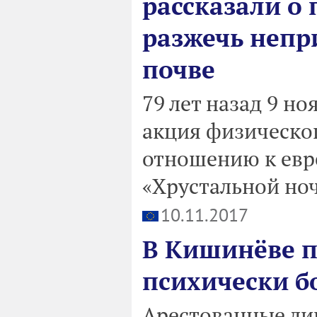
рассказали о
разжечь непр
почве
79 лет назад 9 н
акция физическог
отношению к евре
«Хрустальной но
10.11.2017
В Кишинёве п
психически б
Арестованные ли