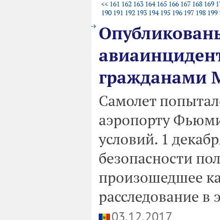
<<
161
162
163
164
165
166
167
168
169
1
190
191
192
193
194
195
196
197
198
199
Опубликован
авиаинцидент
гражданами М
Самолет попыталс
аэропорту Фьюми
условий. 1 декаб
безопасности по
произошедшее ка
расследование в 
03.12.2017