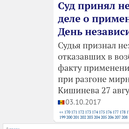
Суд принял н
деле о приме
День независ
Судья признал н
отказавших в воз
факту применени
при разгоне мир
Кишинева 27 авгу
03.10.2017
<<
170
171
172
173
174
175
176
177
178
1
199
200
201
202
203
204
205
206
207
208