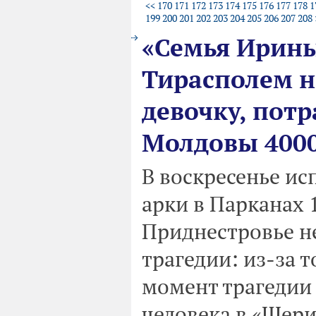
<<
170
171
172
173
174
175
176
177
178
1
199
200
201
202
203
204
205
206
207
208
«Семья Ирин
Тирасполем н
девочку, пот
Молдовы 4000
В воскресенье ис
арки в Парканах 1
Приднестровье не
трагедии: из-за т
момент трагедии 
человека в «Шери