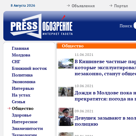
8 Августа 2026
Объявления
Портал
Поиск
Общество
Главная
Молдова
11.06.2021
В Кишиневе частные па
СНГ
которые эксплуатирова
Ближний восток
незаконно, станут общ
Политика
Экономика
10.06.2021
Интервью
Дожди в Молдове пока 
На устах
прекратятся: погода на
Семья
Общество
09.06.2021
Здоровье
Девушек зазывают в мо
Интересное
полицию
Знаменитости
Технологии