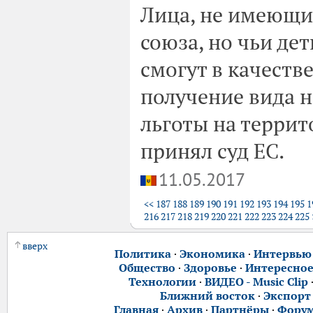
Лица, не имеющи
союза, но чьи де
смогут в качеств
получение вида н
льготы на террит
принял суд ЕС.
11.05.2017
<<
187
188
189
190
191
192
193
194
195
1
216
217
218
219
220
221
222
223
224
225
вверх
Политика
·
Экономика
·
Интервью
Общество
·
Здоровье
·
Интересно
Технологии
·
ВИДЕО - Music Clip
Ближний восток
·
Экспорт
Главная
·
Архив
·
Партнёры
·
Фору