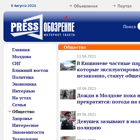
8 Августа 2026
Объявления
Портал
Поиск
Общество
Главная
Молдова
11.06.2021
В Кишиневе частные па
СНГ
которые эксплуатирова
Ближний восток
незаконно, станут общ
Политика
Экономика
10.06.2021
Интервью
Дожди в Молдове пока 
На устах
прекратятся: погода на
Семья
Общество
09.06.2021
Здоровье
Девушек зазывают в мо
Интересное
полицию
Знаменитости
Технологии