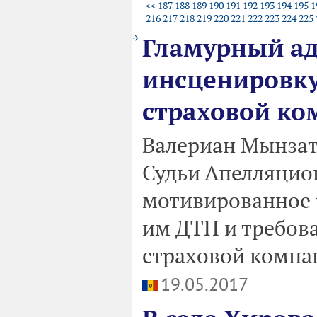
<<
187
188
189
190
191
192
193
194
195
1
216
217
218
219
220
221
222
223
224
225
Гламурный ад
инсценировку
страховой к
Валериан Мынзат 
Судьи Апелляцио
мотивированное 
им ДТП и требова
страховой компа
19.05.2017