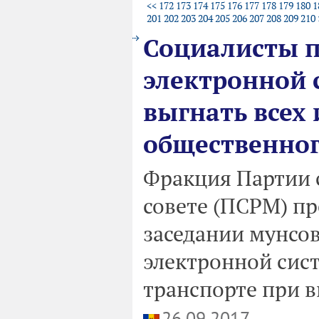
<<
172
173
174
175
176
177
178
179
180
1
201
202
203
204
205
206
207
208
209
210
Социалисты 
электронной 
выгнать всех
общественног
Фракция Партии 
совете (ПСРМ) пр
заседании мунсов
электронной сис
транспорте при в
26.09.2017