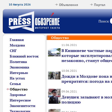
10 Августа 2026
Объявления
Портал
Поиск
Общество
Главная
Молдова
11.06.2021
В Кишиневе частные па
СНГ
которые эксплуатирова
Ближний восток
незаконно, станут общ
Политика
Экономика
10.06.2021
Интервью
Дожди в Молдове пока 
На устах
прекратятся: погода на
Семья
Общество
09.06.2021
Здоровье
Девушек зазывают в мо
Интересное
полицию
Знаменитости
Технологии