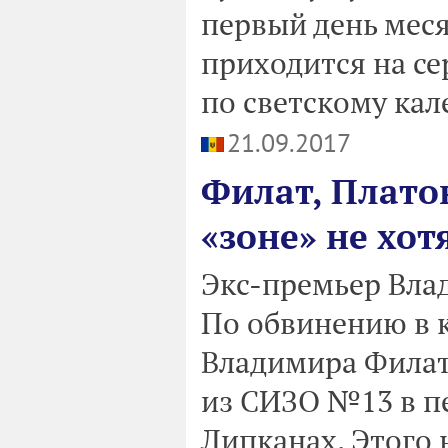
первый день мес
приходится на се
по светскому ка
21.09.2017
Филат, Плато
«зоне» не хот
Экс-премьер Влад
По обвинению в к
Владимира Филат
из СИЗО №13 в п
Липканах. Этого 