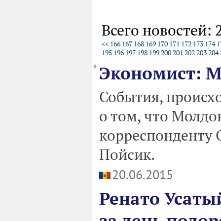
Всего новостей: 
<<
166
167
168
169
170
171
172
173
174
1
195
196
197
198
199
200
201
202
203
204
Экономист: М
События, происхо
о том, что Молдо
корреспонденту 
Пойсик.
20.06.2015
Ренато Усатый
за день подор