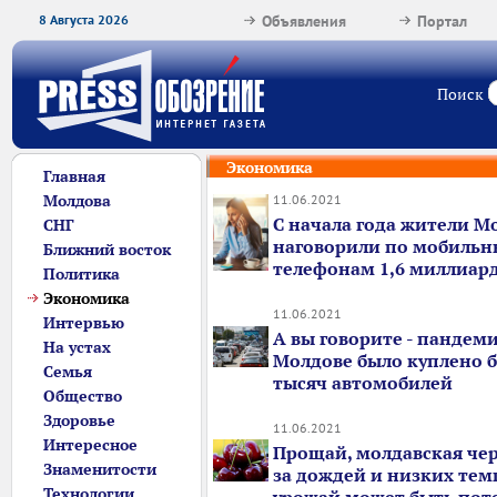
8 Августа 2026
Объявления
Портал
Поиск
Экономика
Главная
Молдова
11.06.2021
С начала года жители М
СНГ
наговорили по мобиль
Ближний восток
телефонам 1,6 миллиар
Политика
Экономика
11.06.2021
Интервью
А вы говорите - пандемия
На устах
Молдове было куплено б
Семья
тысяч автомобилей
Общество
Здоровье
11.06.2021
Интересное
Прощай, молдавская чер
Знаменитости
за дождей и низких тем
Технологии