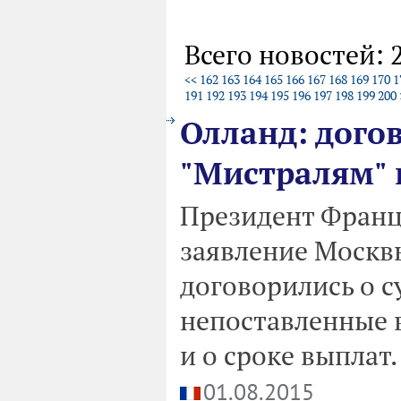
Всего новостей: 
<<
162
163
164
165
166
167
168
169
170
1
191
192
193
194
195
196
197
198
199
200
Олланд: догов
"Мистралям" 
Президент Франц
заявление Москвы
договорились о 
непоставленные в
и о сроке выплат.
01.08.2015