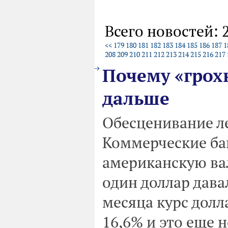
Всего новостей: 
<<
179
180
181
182
183
184
185
186
187
1
208
209
210
211
212
213
214
215
216
217
Почему «грохн
дальше
Обесценивание л
Коммерческие ба
американскую вал
один доллар дава
месяца курс долла
16,6% и это еще н