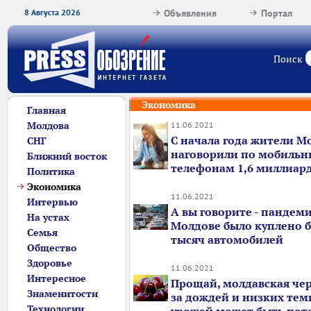
8 Августа 2026
Объявления
Портал
Поиск
Экономика
Главная
Молдова
11.06.2021
С начала года жители М
СНГ
наговорили по мобиль
Ближний восток
телефонам 1,6 миллиар
Политика
Экономика
11.06.2021
Интервью
А вы говорите - пандемия
На устах
Молдове было куплено б
Семья
тысяч автомобилей
Общество
Здоровье
11.06.2021
Интересное
Прощай, молдавская чер
Знаменитости
за дождей и низких тем
Технологии