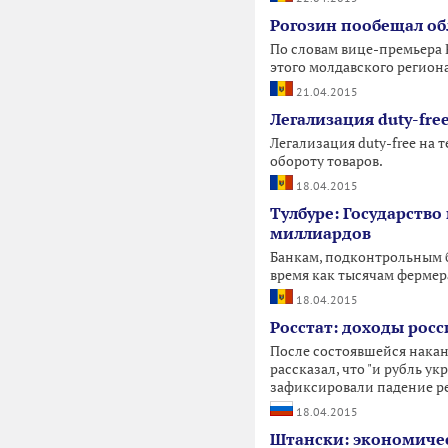
Рогозин пообещал об
По словам вице-премьера
этого молдавского регион
21.04.2015
Легализация duty-fre
Легализация duty-free на
обороту товаров.
18.04.2015
Тулбуре: Государство
миллиардов
Банкам, подконтрольным б
время как тысячам фермер
18.04.2015
Росстат: доходы росс
После состоявшейся накан
рассказал, что "и рубль у
зафиксировали падение ре
18.04.2015
Штански: экономичес