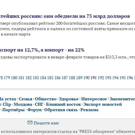
гатейших россиян: они обеднели на 73 млрд долларов
етверг опубликовал рейтинг 200 богатейших россиян. Самое внушит
чем, лидеры рейтинга и оценки их состояний взяты прямиком из 
в начале марта
спорт на 12,7%, а импорт - на 22%
довы экспортировали в январе-феврале товаров на $313,3 млн., чт
78
179
180
181
182
183
184
185
186
187
188
189
190
191
192
193
194
195
196
На устах
·
Семья
·
Общество
·
Здоровье
·
Интересное
·
Знаменито
 Clip
·
Молдова
·
СНГ
·
Ближний восток
·
Экспорт новостей
·
Партнёры
·
Форум
·
Обратная связь
·
Реклама
Пишите нам
использовании материалов ссылка на "PRESS обозрение" обязател