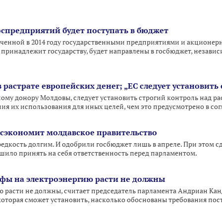
спредприятий будет поступать в бюджет
ченной в 2014 году государственными предприятиями и акционер
принадлежит государству, будет направлены в госбюджет, независи
 растрате европейских денег; „ЕС следует установить
ному донору Молдовы, следует установить строгий контроль над р
ния их использования для иных целей, чем это предусмотрено в с
 сэкономит молдавское правительство
редкость долгим. И одобрили госбюджет лишь в апреле. При этом сд
ешило принять на себя ответственность перед парламентом.
фы на электроэнергию расти не должны
 расти не должны, считает председатель парламента Андриан Кан
которая сможет установить, насколько обоснованы требования пос