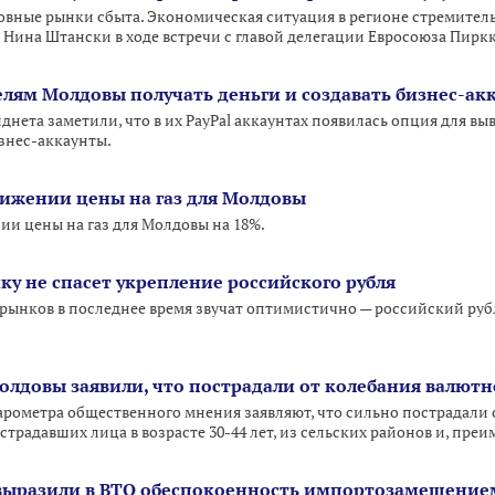
овные рынки сбыта. Экономическая ситуация в регионе стремитель
Нина Штански в ходе встречи с главой делегации Евросоюза Пирк
елям Молдовы получать деньги и создавать бизнес-ак
нета заметили, что в их PayPal аккаунтах появилась опция для выв
знес-аккаунты.
нижении цены на газ для Молдовы
ии цены на газ для Молдовы на 18%.
у не спасет укрепление российского рубля
рынков в последнее время звучат оптимистично — российский рубл
олдовы заявили, что пострадали от колебания валютн
арометра общественного мнения заявляют, что сильно пострадали 
традавших лица в возрасте 30-44 лет, из сельских районов и, пре
 выразили в ВТО обеспокоенность импортозамещение