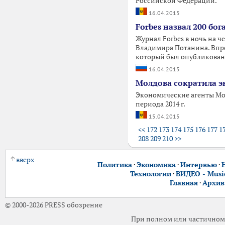
Российской Федерации.
16.04.2015
Forbes назвал 200 бо
Журнал Forbes в ночь на ч
Владимира Потанина. Впро
который был опубликован 
16.04.2015
Молдова сократила эк
Экономические агенты Мол
периода 2014 г.
15.04.2015
<<
172
173
174
175
176
177
1
208
209
210
>>
вверх
Политика
·
Экономика
·
Интервью
·
Технологии
·
ВИДЕО - Music
Главная
·
Архив
© 2000-2026 PRESS обозрение
При полном или частичном 