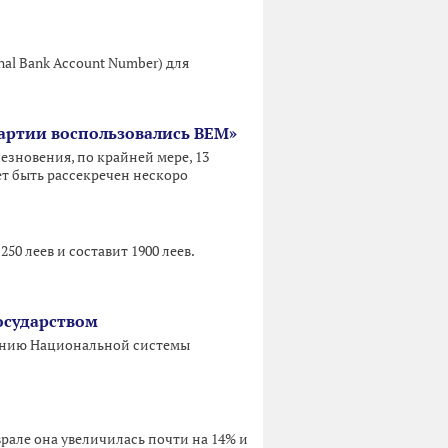
nal Bank Account Number) для
 партии воспользовались BEM»
чезновения, по крайней мере, 13
т быть рассекречен нескоро
0 леев и составит 1900 леев.
осударством
анию Национальной системы
рале она увеличилась почти на 14% и