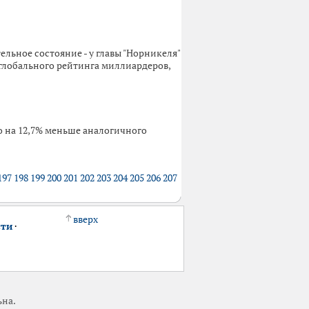
ельное состояние - у главы "Норникеля"
глобального рейтинга миллиардеров,
о на 12,7% меньше аналогичного
197
198
199
200
201
202
203
204
205
206
207
вверх
сти
·
ьна.