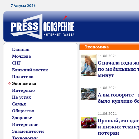
7 Августа 2026
Экономика
Главная
Молдова
11.06.2021
С начала года 
СНГ
по мобильным т
Ближний восток
минут
Политика
Экономика
11.06.2021
Интервью
А вы говорите -
На устах
было куплено б
Семья
Общество
11.06.2021
Здоровье
Прощай, молдав
Интересное
и низких темпе
Знаменитости
потерян
Технологии