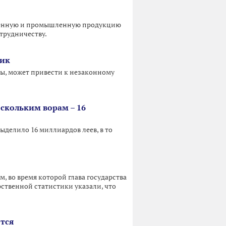
твенную и промышленную продукцию
трудничеству.
сик
ы, может привести к незаконному
ескольким ворам – 16
делило 16 миллиардов леев, в то
 во время которой глава государства
арственной статистики указали, что
тся