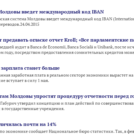
 Молдовы введет международный код IBAN
овская система Молдовы введет международный код IBAN (Internatio
реводов.24.04.2015
т предавать огласке отчет Kroll; «Все парламентские
едшей аудит в Banca de Economii, Banca Socială и Unibank, после ис
м году, посредством предоставления сомнительных кредитов може
 зарплата станет больше
ая заработная плата в реальном секторе экономики вырастет на 25
е вступает в силу 1 мая.
ам Молдовы упростят процедуру отчетности перед г
Габурич утвердил концепцию и план действий по совершенствов
 в государственные учреждения.
еличилась почти на 14%
 по экономике сообщает Национальное бюро статистики. Так, в фев