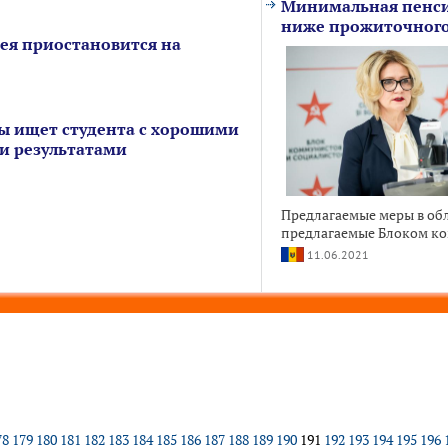
Минимальная пенсия
ниже прожиточног
лея приостановится на
ы ищет студента с хорошими
и результатами
Предлагаемые меры в об
предлагаемые Блоком ко
11.06.2021
78
179
180
181
182
183
184
185
186
187
188
189
190
191
192
193
194
195
196