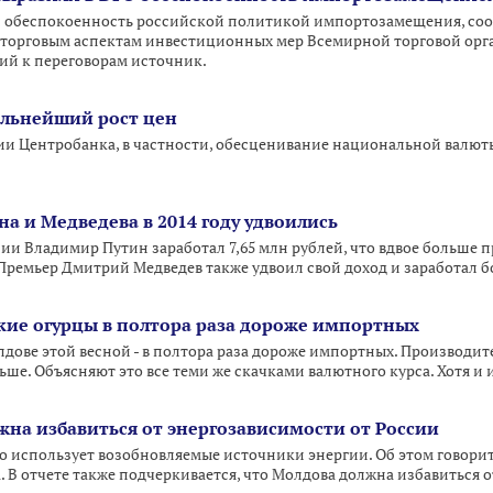
 обеспокоенность российской политикой импортозамещения, соо
 торговым аспектам инвестиционных мер Всемирной торговой орга
ий к переговорам источник.
альнейший рост цен
и Центробанка, в частности, обесценивание национальной валюты 
а и Медведева в 2014 году удвоились
сии Владимир Путин заработал 7,65 млн рублей, что вдвое больше п
 Премьер Дмитрий Медведев также удвоил свой доход и заработал бо
кие огурцы в полтора раза дороже импортных
дове этой весной - в полтора раза дороже импортных. Производите
ьше. Объясняют это все теми же скачками валютного курса. Хотя и
жна избавиться от энергозависимости от России
 использует возобновляемые источники энергии. Об этом говори
. В отчете также подчеркивается, что Молдова должна избавиться 