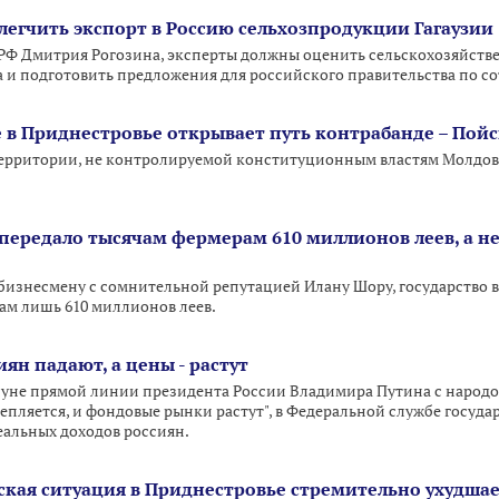
легчить экспорт в Россию сельхозпродукции Гагаузии
 РФ Дмитрия Рогозина, эксперты должны оценить сельскохозяйс
а и подготовить предложения для российского правительства по со
e в Приднестровье открывает путь контрабанде – Пой
 территории, не контролируемой конституционным властям Молдов
 передало тысячам фермерам 610 миллионов леев, а н
изнесмену с сомнительной репутацией Илану Шору, государство вы
ам лишь 610 миллионов леев.
иян падают, а цены - растут
уне прямой линии президента России Владимира Путина с народом,
крепляется, и фондовые рынки растут", в Федеральной службе госуд
альных доходов россиян.
кая ситуация в Приднестровье стремительно ухудшае