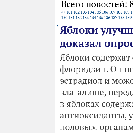
Всего новостей: 
<<
101
102
103
104
105
106
107
108
109
1
130
131
132
133
134
135
136
137
138
139
Яблоки улучш
доказал опро
Яблоки содержат 
флоридзин. Он п
эстрадиол и може
влагалище, переда
в яблоках содер
антиоксиданты, 
половым органам