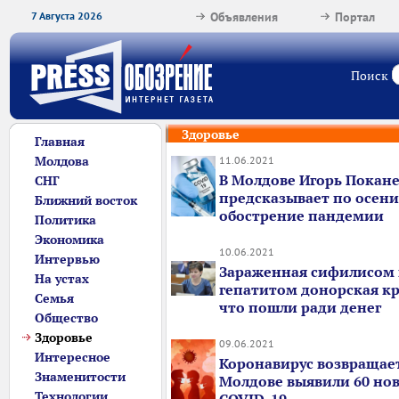
7 Августа 2026
Объявления
Портал
Поиск
Здоровье
Главная
Молдова
11.06.2021
В Молдове Игорь Покан
СНГ
предсказывает по осени
Ближний восток
обострение пандемии
Политика
Экономика
10.06.2021
Интервью
Зараженная сифилисом
На устах
гепатитом донорская кро
Семья
что пошли ради денег
Общество
Здоровье
09.06.2021
Интересное
Коронавирус возвращает
Знаменитости
Молдове выявили 60 нов
Технологии