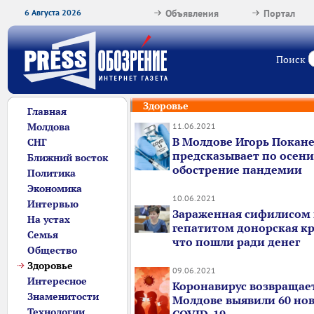
6 Августа 2026
Объявления
Портал
Поиск
Здоровье
Главная
Молдова
11.06.2021
В Молдове Игорь Покан
СНГ
предсказывает по осени
Ближний восток
обострение пандемии
Политика
Экономика
10.06.2021
Интервью
Зараженная сифилисом
На устах
гепатитом донорская кро
Семья
что пошли ради денег
Общество
Здоровье
09.06.2021
Интересное
Коронавирус возвращает
Знаменитости
Молдове выявили 60 нов
Технологии