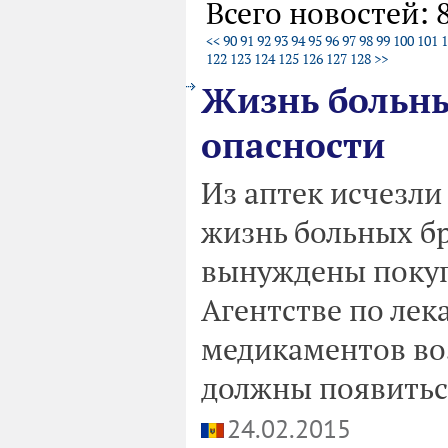
Всего новостей: 
<<
90
91
92
93
94
95
96
97
98
99
100
101
1
122
123
124
125
126
127
128
>>
Жизнь больны
опасности
Из аптек исчезли
жизнь больных б
вынуждены покупа
Агентстве по лек
медикаментов воз
должны появиться
24.02.2015