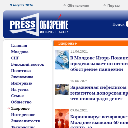
9 Августа 2026
Объявления
Портал
Поиск
Здоровье
Главная
Молдова
11.06.2021
В Молдове Игорь Покан
СНГ
предсказывает по осени
Ближний восток
обострение пандемии
Политика
Экономика
10.06.2021
Интервью
Зараженная сифилисом
На устах
гепатитом донорская кро
Семья
что пошли ради денег
Общество
Здоровье
09.06.2021
Интересное
Коронавирус возвращает
Знаменитости
Молдове выявили 60 нов
Технологии