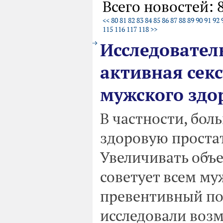
Всего новостей: 
<<
80
81
82
83
84
85
86
87
88
89
90
91
92
115
116
117
118
>>
Исследовател
активная секс
мужского здо
В частности, бол
здоровую простату
Увеличивать объе
советует всем му
превентивный по
исследовали воз