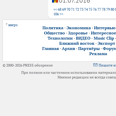
01.07.2016
<<
68
69
70
71
72
73
74
75
76
77
78
79
80
106
>>
вверх
Политика
·
Экономика
·
Интервью
Общество
·
Здоровье
·
Интересно
Технологии
·
ВИДЕО - Music Clip
Ближний восток
·
Экспорт
Главная
·
Архив
·
Партнёры
·
Фору
Реклама
© 2000-2026 PRESS обозрение
Пишите н
При полном или частичном использовании материалов 
Мнение редакции не всегда совпа