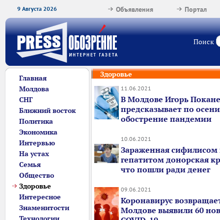
9 Августа 2026
Объявления
Портал
Поиск
Здоровье
Главная
Молдова
11.06.2021
В Молдове Игорь Покан
СНГ
предсказывает по осени
Ближний восток
обострение пандемии
Политика
Экономика
10.06.2021
Интервью
Зараженная сифилисом
На устах
гепатитом донорская кро
Семья
что пошли ради денег
Общество
Здоровье
09.06.2021
Интересное
Коронавирус возвращает
Знаменитости
Молдове выявили 60 нов
Технологии