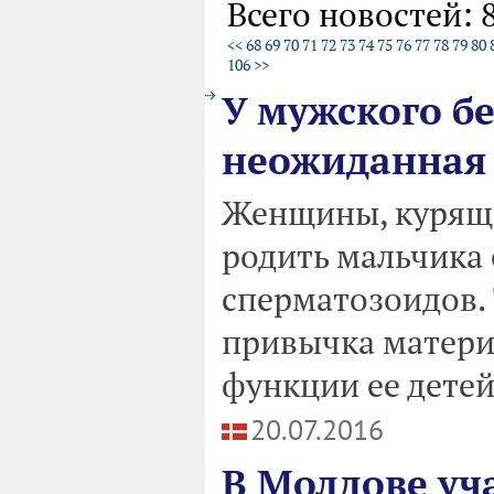
Всего новостей: 
<<
68
69
70
71
72
73
74
75
76
77
78
79
80
106
>>
У мужского б
неожиданная
Женщины, курящи
родить мальчика
сперматозоидов.
привычка матери
функции ее детей
20.07.2016
В Молдове уч