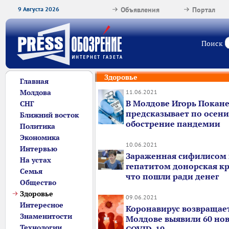
9 Августа 2026
Объявления
Портал
Поиск
Здоровье
Главная
Молдова
11.06.2021
В Молдове Игорь Покан
СНГ
предсказывает по осени
Ближний восток
обострение пандемии
Политика
Экономика
10.06.2021
Интервью
Зараженная сифилисом
На устах
гепатитом донорская кро
Семья
что пошли ради денег
Общество
Здоровье
09.06.2021
Интересное
Коронавирус возвращает
Знаменитости
Молдове выявили 60 нов
Технологии