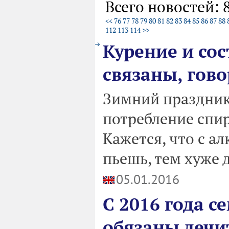
Всего новостей: 
<<
76
77
78
79
80
81
82
83
84
85
86
87
88
112
113
114
>>
Курение и со
связаны, гов
Зимний праздник
потребление спи
Кажется, что с а
пьешь, тем хуже 
05.01.2016
C 2016 года с
обязаны лечи