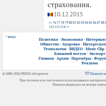
страхования.
10.12.2015
<<
76
77
78
79
80
81
82
83
84
85
86
87
88
112
113
114
>>
вверх
Политика
·
Экономика
·
Интервью
Общество
·
Здоровье
·
Интересно
Технологии
·
ВИДЕО - Music Clip
Ближний восток
·
Экспорт
Главная
·
Архив
·
Партнёры
·
Фору
Реклама
© 2000-2026 PRESS обозрение
Пишите н
При полном или частичном использовании материалов 
Мнение редакции не всегда совпа