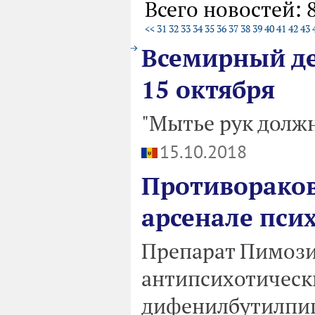
Всего новостей: 
<<
31
32
33
34
35
36
37
38
39
40
41
42
43
Всемирный де
15 октября
"Мытье рук должн
15.10.2018
Противораков
арсенале пси
Препарат Пимози
антипсихотическ
дифенилбутилпип