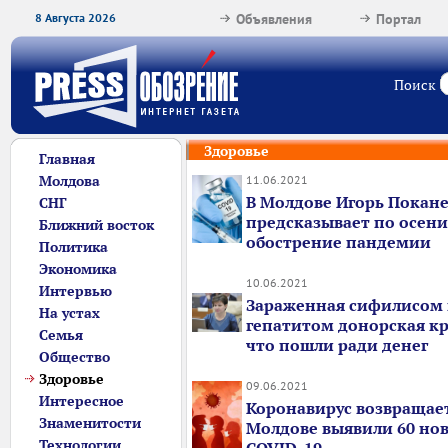
8 Августа 2026
Объявления
Портал
Поиск
Здоровье
Главная
Молдова
11.06.2021
В Молдове Игорь Покан
СНГ
предсказывает по осени
Ближний восток
обострение пандемии
Политика
Экономика
10.06.2021
Интервью
Зараженная сифилисом
На устах
гепатитом донорская кро
Семья
что пошли ради денег
Общество
Здоровье
09.06.2021
Интересное
Коронавирус возвращает
Знаменитости
Молдове выявили 60 нов
Технологии