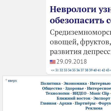
Неврологи узн
обезопасить с
Средиземноморск
овощей, фруктов,
развития депресс
29.09.2018
<<
31
32
33
34
35
36
37
38
39
40
41
42
43
вверх
Политика
·
Экономика
·
Интервью
Общество
·
Здоровье
·
Интересно
Технологии
·
ВИДЕО - Music Clip
Ближний восток
·
Экспорт
Главная
·
Архив
·
Партнёры
·
Фору
Реклама