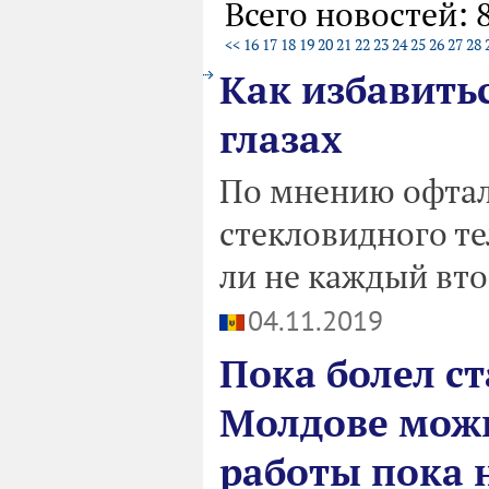
Всего новостей: 
<<
16
17
18
19
20
21
22
23
24
25
26
27
28
Как избавить
глазах
По мнению офтал
стекловидного те
ли не каждый вто
04.11.2019
Пока болел с
Молдове можн
работы пока 