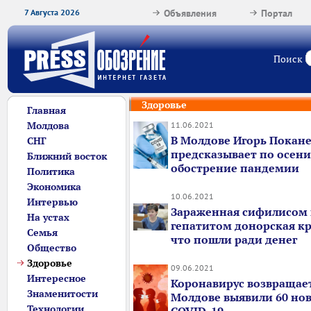
7 Августа 2026
Объявления
Портал
Поиск
Здоровье
Главная
Молдова
11.06.2021
В Молдове Игорь Покан
СНГ
предсказывает по осени
Ближний восток
обострение пандемии
Политика
Экономика
10.06.2021
Интервью
Зараженная сифилисом
На устах
гепатитом донорская кро
Семья
что пошли ради денег
Общество
Здоровье
09.06.2021
Интересное
Коронавирус возвращает
Знаменитости
Молдове выявили 60 нов
Технологии