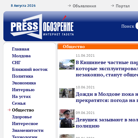
8 Августа 2026
Объявления
Портал
Поиск
Общество
Главная
Молдова
11.06.2021
В Кишиневе частные па
СНГ
которые эксплуатирова
Ближний восток
незаконно, станут общ
Политика
Экономика
10.06.2021
Интервью
Дожди в Молдове пока 
На устах
прекратятся: погода на
Семья
Общество
09.06.2021
Здоровье
Девушек зазывают в мо
Интересное
полицию
Знаменитости
Технологии