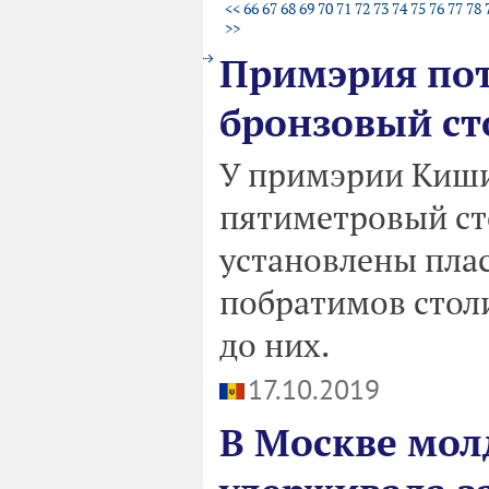
<<
66
67
68
69
70
71
72
73
74
75
76
77
78
>>
Примэрия пот
бронзовый ст
У примэрии Киши
пятиметровый сто
установлены плас
побратимов стол
до них.
17.10.2019
В Москве мол