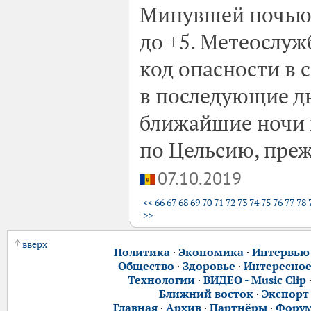
Минувшей ночью 
до +5. Метеослу
код опасности в
в последующие дн
ближайшие ночи м
по Цельсию, преж
07.10.2019
<<
66
67
68
69
70
71
72
73
74
75
76
77
78
>>
вверх
Политика
·
Экономика
·
Интервью
Общество
·
Здоровье
·
Интересно
Технологии
·
ВИДЕО - Music Clip
Ближний восток
·
Экспорт
Главная
·
Архив
·
Партнёры
·
Фору