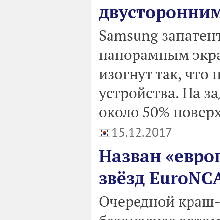
двусторонни
Samsung запатен
панорамным экра
изогнут так, что
устройства. На з
около 50% повер
15.12.2017
Назван «евро
звёзд EuroNC
Очередной краш-т