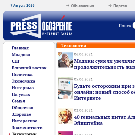
7 Августа 2026
Объявления
Портал
Поиск
Технологии
Главная
Молдова
06.06.2021
Медики сумели увеличи
СНГ
продолжительность жиз
Ближний восток
Политика
05.06.2021
Экономика
Будьте осторожны при з
Интервью
онлайн: новый способ о
На устах
Интернете
Семья
Общество
02.06.2021
Здоровье
40 гениальных цитат Ал
Интересное
Эйнштейна
Знаменитости
Технологии