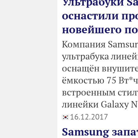
Ультрабуки S
оснастили про
новейшего п
Компания Samsun
ультрабука линей
оснащён внушите
ёмкостью 75 Вт*ч
встроенным стилу
линейки Galaxy N
16.12.2017
Samsung запа