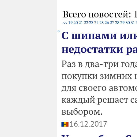
Всего новостей: 
<<
19
20
21
22
23
24
25
26
27
28
29
30
31
С шипами или
недостатки р
Раз в два-три го
покупки зимних 
для своего авто
каждый решает са
выбором.
16.12.2017