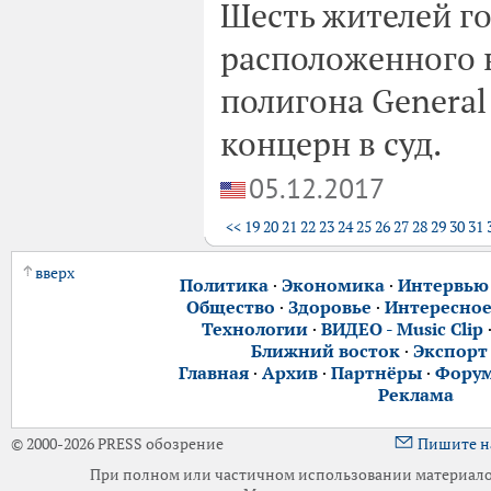
Шесть жителей г
расположенного 
полигона General
концерн в суд.
05.12.2017
<<
19
20
21
22
23
24
25
26
27
28
29
30
31
вверх
Политика
·
Экономика
·
Интервью
Общество
·
Здоровье
·
Интересно
Технологии
·
ВИДЕО - Music Clip
Ближний восток
·
Экспорт
Главная
·
Архив
·
Партнёры
·
Фору
Реклама
© 2000-2026 PRESS обозрение
Пишите н
При полном или частичном использовании материалов 