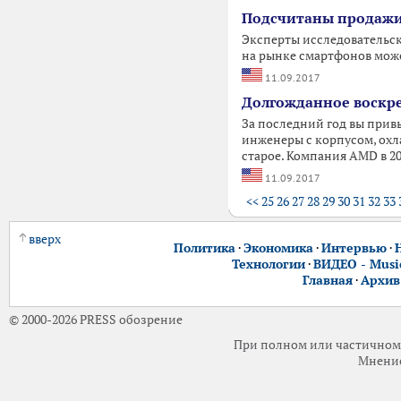
Подсчитаны продажи 
Эксперты исследовательско
на рынке смартфонов може
11.09.2017
Долгожданное воскре
За последний год вы прив
инженеры с корпусом, охл
старое. Компания AMD в 20
11.09.2017
<<
25
26
27
28
29
30
31
32
33
вверх
Политика
·
Экономика
·
Интервью
·
Технологии
·
ВИДЕО - Music
Главная
·
Архив
© 2000-2026 PRESS обозрение
При полном или частичном 
Мнение