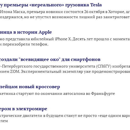
у премьеры «нереального» грузовика Tesla
 Илона Маска, премьера новинки состоится 26 октября в Хоторне, 
 воздержался, но не упустил возможности лишний раз заинтриговат
аница в истории Apple
о представила юбилейный iPhone X. Десять лет прошло с момента а
ни переизобрели телефон.
создали "всевидящее око" для смартфонов
т-Петербургского государственного университета (СПбГУ) изобре
анием ZOM. Экспериментальный экземпляр уже продемонстрирова
опейцам новый кроссовер
кетника стартуют по окончании автосалона во Франкфурте
дером в электромире
лектрические двигатели в будущем станут не просто «еще одним ва
елем