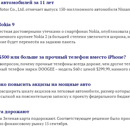
 автомобилей за 11 лет
otor Co., Ltd. отмечает выпуск 150-миллионного автомобиля Nissan
okia 9
звестная достоверными утечками о смартфонах Nokia, опубликовал
 немного крупнее Nokia 2 (в большей степени увеличится ширина, 
ине будет перенесён на заднюю панель
$500 или больше за прочный телефон вместо iPhone?
 вопросом, почему прочные телефоны всегда дороже, чем другие те
й телефон марки DOOGEE – модель S60 с ценой $299,99, намного 
езко повысить акцизы на мощные авто
т расширить шкалу акцизов на легковые автомобили, размер которы
ссылкой на пояснительную записку к проекту федерального бюджета
та дорожают
 и Зеленая карта подорожают. Соответствующее решение было пр
о финансовому рынку 15 сентября.