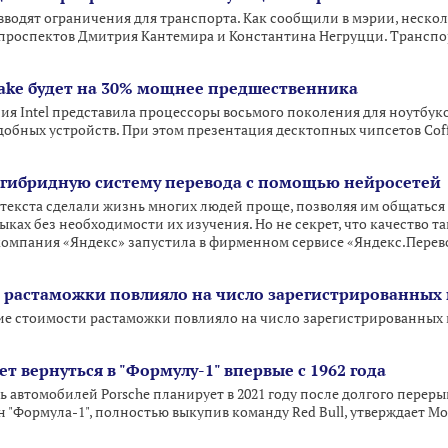
вводят ограничения для транспорта. Как сообщили в мэрии, нескол
проспектов Дмитрия Кантемира и Константина Негруцци. Транспор
e Lake будет на 30% мощнее предшественника
я Intel представила процессоры восьмого поколения для ноутбук
обных устройств. При этом презентация десктопных чипсетов Coffe
 гибридную систему перевода с помощью нейросетей
текста сделали жизнь многих людей проще, позволяя им общаться 
ах без необходимости их изучения. Но не секрет, что качество та
компания «Яндекс» запустила в фирменном сервисе «Яндекс.Перев
 растаможки повлияло на число зарегистрированных
ие стоимости растаможки повлияло на число зарегистрированных 
т вернуться в "Формулу-1" впервые с 1962 года
 автомобилей Porsche планирует в 2021 году после долгого переры
 "Формула-1", полностью выкупив команду Red Bull, утверждает Mot