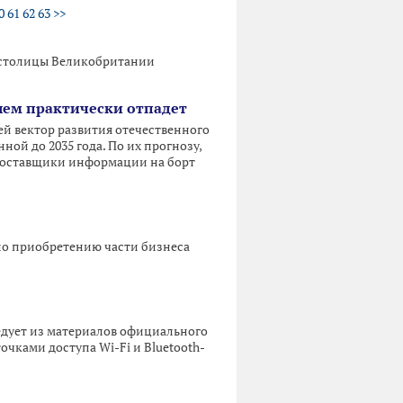
0
61
62
63
>>
й столицы Великобритании
лем практически отпадет
й вектор развития отечественного
й до 2035 года. По их прогнозу,
 поставщики информации на борт
 по приобретению части бизнеса
ледует из материалов официального
чками доступа Wi-Fi и Bluetooth-