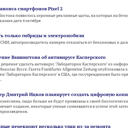
 анонса смартфонов Pixel 2
Бостона появились огромные рекламные щиты, на которых на бел
казана дата 4 октября
ть только гибриды и электромобили
МИ, автопроизводитель намерен отказаться от бензиновых и дизе
ение Вашингтона об антивирусе Касперского
 решение удалить антивирус "Лаборатории Касперского" из инфор
Николас Буссе. Газета Frankfurter Allgemeine Zeitung опубликовал
 "Лаборатории Касперского" в США, где госучреждениям было пре
.
р Дмитрий Ицков планирует создать цифровую копи
бизнесмена, люди больше не будут привязаны к своей биологическо
тмечает издание, некоторые ученые сомневаются в успехе этой зат
спроизведения.
одные перекроют несколько улиц из-за ремонта