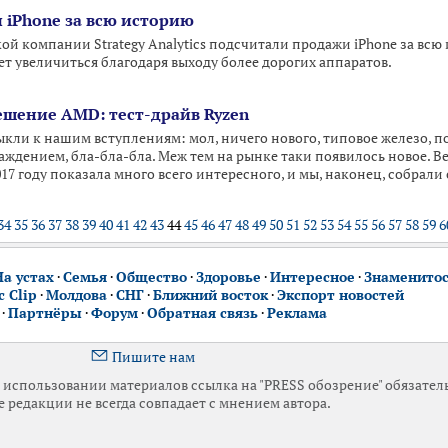
iPhone за всю историю
й компании Strategy Analytics подсчитали продажи iPhone за всю 
т увеличиться благодаря выходу более дорогих аппаратов.
шение AMD: тест-драйв Ryzen
ыкли к нашим вступлениям: мол, ничего нового, типовое железо, п
аждением, бла-бла-бла. Меж тем на рынке таки появилось новое. В
17 году показала много всего интересного, и мы, наконец, собрали 
34
35
36
37
38
39
40
41
42
43
44
45
46
47
48
49
50
51
52
53
54
55
56
57
58
59
6
На устах
·
Семья
·
Общество
·
Здоровье
·
Интересное
·
Знаменито
 Clip
·
Молдова
·
СНГ
·
Ближний восток
·
Экспорт новостей
·
Партнёры
·
Форум
·
Обратная связь
·
Реклама
Пишите нам
использовании материалов ссылка на "PRESS обозрение" обязател
 редакции не всегда совпадает с мнением автора.