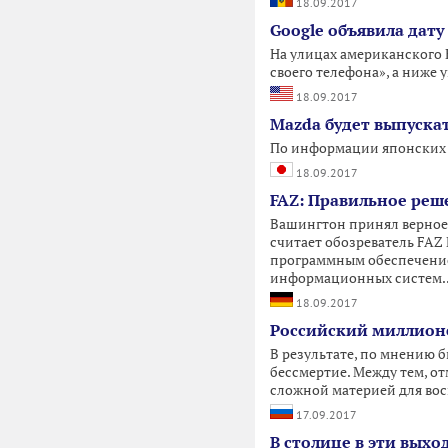
18.09.2017
Google объявила дату
На улицах американского 
своего телефона», а ниже у
18.09.2017
Mazda будет выпуска
По информации японских С
18.09.2017
FAZ: Правильное реш
Вашингтон принял верное
считает обозреватель FAZ 
программным обеспечением
информационных систем..
18.09.2017
Российский миллионе
В результате, по мнению 
бессмертие. Между тем, о
сложной материей для во
17.09.2017
В столице в эти вых