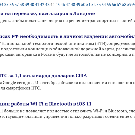
34
35
36
37
38
39
40
41
42
43
44
45
46
47
48
49
50
51
52
53
54
55
56
57
58
59
6
и на перевозку пассажиров в Лондоне
1 день, чтобы подать апелляцию на решение транспортных власте
олисах РФ необходимость в личном владении автомоби
т" Национальной технологической инициативы (НТИ), определяюще
 подготовили концепцию обновленной дорожной карты, рассчитанно
гроками авторынка в России будут не автомобильные концерны, а
HTC за 1,1 миллиарда долларов США
я Google сегодня, 21 сентября, объявила о заключении соглашения
еля смартфонов HTC.
ип работы Wi-Fi и Bluetooth в iOS 11
11 больше не позволяет полностью отключить Wi-Fi и Bluetooth, с
ветствующие клавиши управления только разрывают соединение с то