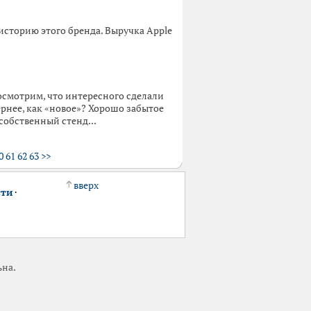
историю этого бренда. Выручка Apple
осмотрим, что интересного сделали
ернее, как «новое»? Хорошо забытое
собственный стенд...
0
61
62
63
>>
вверх
сти
·
ьна.