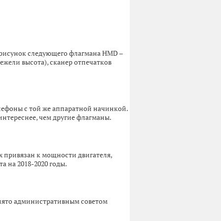
а рисунок следующего флагмана HMD –
нежели высота), сканер отпечатков
лефоны с той же аппаратной начинкой.
интереснее, чем другие флагманы.
х привязан к мощности двигателя,
 на 2018-2020 годы.
инято административным советом