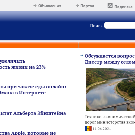
Объявления
Портал
Подписка
Поиск
Обсуждается вопрос
увеличить
Днестр между селом
сть жизни на 23%
ны при заказе еды онлайн:
бмана в Интернете
цитат Альберта Эйнштейна
Технико-экономический 
дорог министерства эко
11.06.2021
тва Apple, которые не