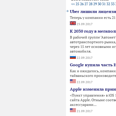
<<
25
26
27
28
29
30
31
32
33
Uber лишили лицензи
Теперь у компании есть 2
25.09.2017
К 2030 году в мегап
В рабочей группе "Автоне
автотранспортного рынка,
через 15 лет основными и
автомобиля.
22.09.2017
Google купила часть 
Как и ожидалось, компани
тайваньского производит
22.09.2017
Apple изменила принц
«Пункт управления» в iOS 
сайта Apple. Отныне соот
аксессуарами...
21.09.2017