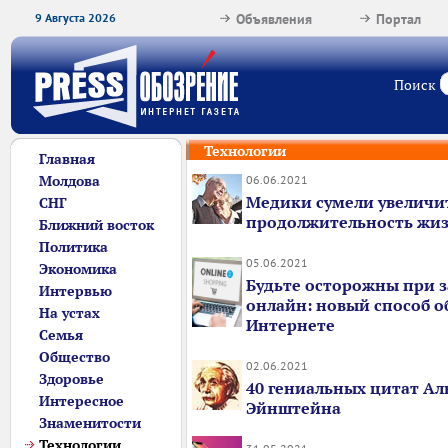
9 Августа 2026
Объявления
Портал
Поиск
Технологии
Главная
Молдова
06.06.2021
Медики сумели увеличи
СНГ
продолжительность жиз
Ближний восток
Политика
05.06.2021
Экономика
Будьте осторожны при з
Интервью
онлайн: новый способ о
На устах
Интернете
Семья
Общество
02.06.2021
Здоровье
40 гениальных цитат Ал
Интересное
Эйнштейна
Знаменитости
Технологии