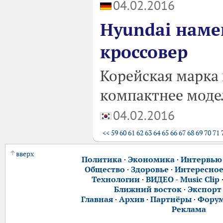
04.02.2016
Hyundai наме
кроссовер
Корейская марка 
компактнее моде
04.02.2016
<<
59
60
61
62
63
64
65
66
67
68
69
70
71
вверх
Политика
·
Экономика
·
Интервью
Общество
·
Здоровье
·
Интересно
Технологии
·
ВИДЕО - Music Clip
Ближний восток
·
Экспорт
Главная
·
Архив
·
Партнёры
·
Фору
Реклама