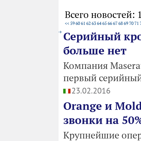
Всего новостей: 
<<
59
60
61
62
63
64
65
66
67
68
69
70
71
Серийный крос
больше нет
Компания Maserat
первый серийный
23.02.2016
Orange и Mol
звонки на 50
Крупнейшие опер