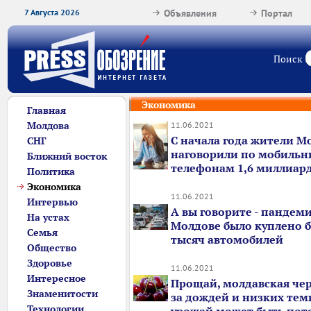
7 Августа 2026
Объявления
Портал
Поиск
Экономика
Главная
Молдова
11.06.2021
С начала года жители М
СНГ
наговорили по мобиль
Ближний восток
телефонам 1,6 миллиар
Политика
Экономика
11.06.2021
Интервью
А вы говорите - пандемия
На устах
Молдове было куплено б
Семья
тысяч автомобилей
Общество
Здоровье
11.06.2021
Интересное
Прощай, молдавская чер
Знаменитости
за дождей и низких тем
Технологии