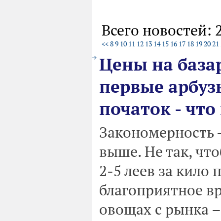
Всего новостей: 
<<
8
9
10
11
12
13
14
15
16
17
18
19
20
21
Цены на база
первые арбузы
початок - что
Закономерность 
выше. Не так, чт
2-5 леев за кило 
благоприятное в
овощах с рынка –