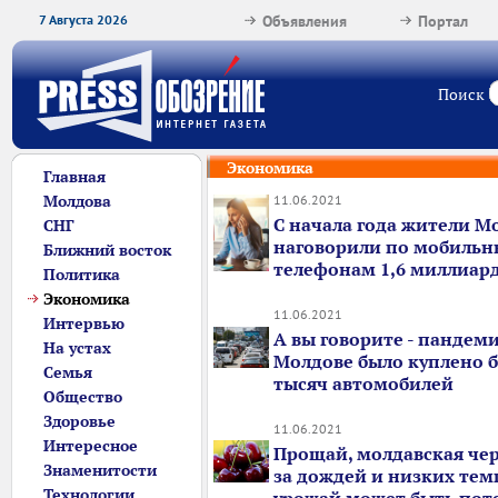
7 Августа 2026
Объявления
Портал
Поиск
Экономика
Главная
Молдова
11.06.2021
С начала года жители М
СНГ
наговорили по мобиль
Ближний восток
телефонам 1,6 миллиар
Политика
Экономика
11.06.2021
Интервью
А вы говорите - пандемия
На устах
Молдове было куплено б
Семья
тысяч автомобилей
Общество
Здоровье
11.06.2021
Интересное
Прощай, молдавская чер
Знаменитости
за дождей и низких тем
Технологии