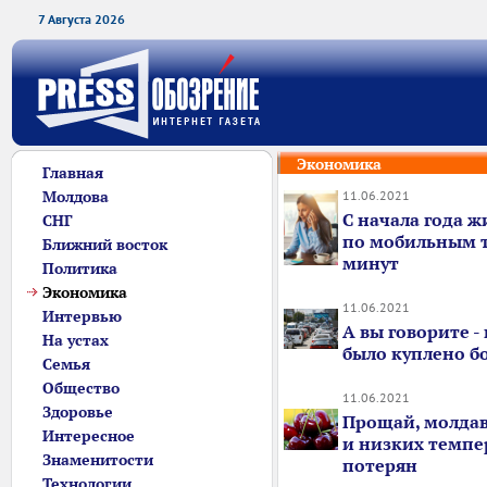
7 Августа 2026
Экономика
Главная
Молдова
11.06.2021
С начала года 
СНГ
по мобильным т
Ближний восток
минут
Политика
Экономика
11.06.2021
Интервью
А вы говорите -
На устах
было куплено б
Семья
Общество
11.06.2021
Здоровье
Прощай, молдав
Интересное
и низких темпе
Знаменитости
потерян
Технологии