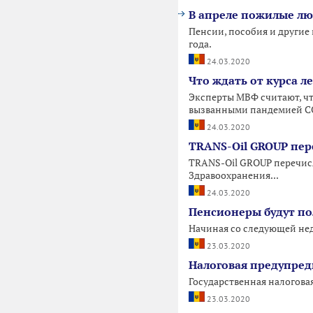
В апреле пожилые лю
Пенсии, пособия и другие
года.
24.03.2020
Что ждать от курса л
Эксперты МВФ считают, чт
вызванными пандемией C
24.03.2020
TRANS-Oil GROUP пе
TRANS-Oil GROUP перечис
Здравоохранения...
24.03.2020
Пенсионеры будут по
Начиная со следующей нед
23.03.2020
Налоговая предупред
Государственная налогова
23.03.2020