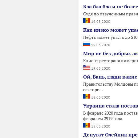
Бла бла бла и не более
Судя по озвученным прави
19.03.2020
Как низко может упа
Нефть может упасть до $10-
19.03.2020
Мир не без добрых лю
Клиент ресторана в америк
19.03.2020
Ой, Вань, гляди какие 
Правительству Молдовы по
секторе...
18.03.2020
Украина стала поста
В феврале 2020 года поста
февралем 2919 года.
18.03.2020
Депутат Олейник пре