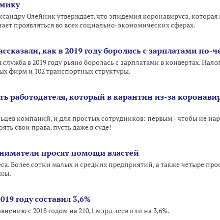
омику
сандру Олейник утверждает, что эпидемия коронавируса, которая 
нает проявляться во всех социально-экономических сферах.
ассказали, как в 2019 году боролись с зарплатами по-
 служба в 2019 году рьяно боролась с зарплатами в конвертах. На
ных фирм и 102 транспортных структуры.
ть работодателя, который в карантин из-за коронави
льцев компаний, и для простых сотрудников: первым - чтобы не на
ять свои права, пусть даже в суде!
ниматели просят помощи властей
са. Более сотни малых и средних предприятий, а также четыре п
аны.
019 году составил 3,6%
нению с 2018 годом на 210,1 млрд леев или на 3,6%.