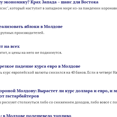
у экономику? Крах Запада – шанс для Востока
ис", который наступит в западном мире из-за пандемии коронави
еализовать яблоки в Молдове
 крупных производителей.
т на всех
атит, и цены на него не поднимутся.
резкое падение курса евро в Молдове
ь курс европейской валюты снизился на 40 банов. Если в четверг Нац
ороной Молдову: Вырастет ли курс доллара и евро, и 
от гастарбайтеров
 рискуют столкнуться либо со снижением доходов, либо вовсе с по
: в Молдове подешевело топливо