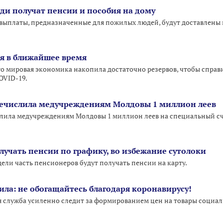
ди получат пенсии и пособия на дому
 выплаты, предназначенные для пожилых людей, будут доставлены и
ея в ближайшее время
о мировая экономика накопила достаточно резервов, чтобы справ
OVID-19.
речислила медучреждениям Молдовы 1 миллион леев
лила медучреждениям Молдовы 1 миллион леев на специальный с
лучать пенсии по графику, во избежание сутолоки
ели часть пенсионеров будут получать пенсии на карту.
ила: не обогащайтесь благодаря коронавирусу!
я служба усиленно следит за формированием цен на товары социал