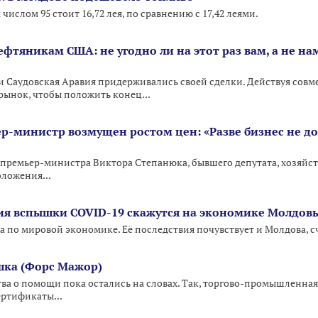
числом 95 стоит 16,72 лея, по сравнению с 17,42 леями.
ефтяникам США: не угодно ли на этот раз вам, а не н
 и Саудовская Аравия придерживались своей сделки. Действуя совм
рынок, чтобы положить конец...
-министр возмущен ростом цен: «Разве бизнес не д
премьер-министра Виктора Степанюка, бывшего депутата, хозяйс
ложения...
ия вспышки COVID-19 скажутся на экономике Молдов
 по мировой экономике. Её последствия почувствует и Молдова, 
шка (Форс Мажор)
тва о помощи пока остались на словах. Так, торгово-промышленная
ртификаты...