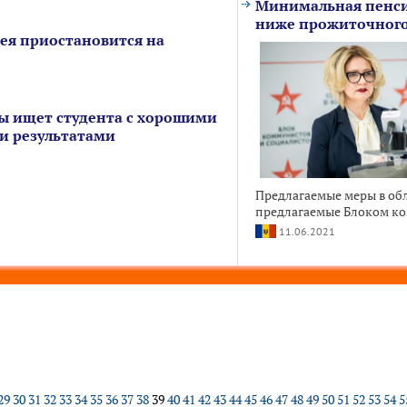
Минимальная пенсия
ниже прожиточног
лея приостановится на
ы ищет студента с хорошими
и результатами
Предлагаемые меры в об
предлагаемые Блоком ко
11.06.2021
29
30
31
32
33
34
35
36
37
38
39
40
41
42
43
44
45
46
47
48
49
50
51
52
53
54
5