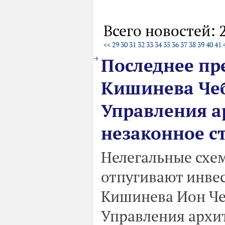
Всего новостей: 
<<
29
30
31
32
33
34
35
36
37
38
39
40
41
Последнее пр
Кишинева Чеб
Управления а
незаконное с
Нелегальные схе
отпугивают инве
Кишинева Ион Че
Управления архи