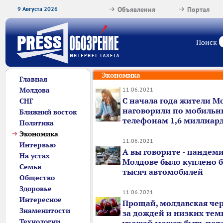
9 Августа 2026
Объявления
Портал
Поиск
Экономика
Главная
Молдова
11.06.2021
С начала года жители М
СНГ
наговорили по мобиль
Ближний восток
телефонам 1,6 миллиар
Политика
Экономика
11.06.2021
Интервью
А вы говорите - пандемия
На устах
Молдове было куплено б
Семья
тысяч автомобилей
Общество
Здоровье
11.06.2021
Интересное
Прощай, молдавская чер
Знаменитости
за дождей и низких тем
Технологии