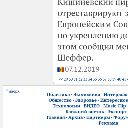
Кишиневский цир
отреставрируют з
Европейским Сою
по укреплению д
этом сообщил ме
Шеффер.
07.12.2019
<<
29
30
31
32
33
34
35
36
37
38
39
40
41
вверх
Политика
·
Экономика
·
Интервью
Общество
·
Здоровье
·
Интересно
Технологии
·
ВИДЕО - Music Clip
Ближний восток
·
Экспорт
Главная
·
Архив
·
Партнёры
·
Фору
Реклама