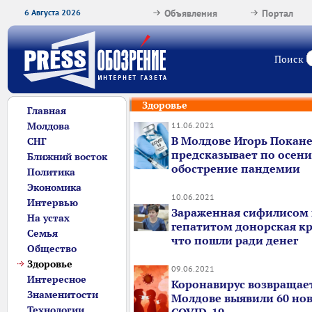
6 Августа 2026
Объявления
Портал
Поиск
Здоровье
Главная
Молдова
11.06.2021
В Молдове Игорь Покан
СНГ
предсказывает по осени
Ближний восток
обострение пандемии
Политика
Экономика
10.06.2021
Интервью
Зараженная сифилисом
На устах
гепатитом донорская кро
Семья
что пошли ради денег
Общество
Здоровье
09.06.2021
Интересное
Коронавирус возвращает
Знаменитости
Молдове выявили 60 нов
Технологии