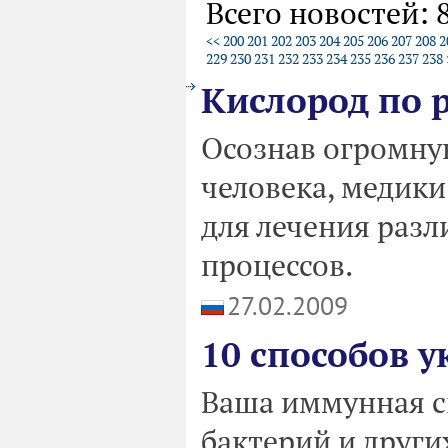
Всего новостей: 
<<
200
201
202
203
204
205
206
207
208
2
229
230
231
232
233
234
235
236
237
238
Кислород по 
Осознав огромну
человека, медики
для лечения разл
процессов.
27.02.2009
10 cпособов 
Ваша иммунная си
бактерий и други