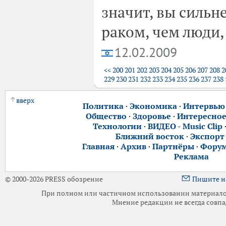
значит, вы сильн
раком, чем люди,
12.02.2009
<<
200
201
202
203
204
205
206
207
208
2
229
230
231
232
233
234
235
236
237
238
вверх
Политика
·
Экономика
·
Интервью
Общество
·
Здоровье
·
Интересно
Технологии
·
ВИДЕО - Music Clip
Ближний восток
·
Экспорт
Главная
·
Архив
·
Партнёры
·
Фору
Реклама
© 2000-2026 PRESS обозрение
Пишите н
При полном или частичном использовании материалов 
Мнение редакции не всегда совпа