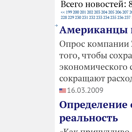
Всего новостей: 
<<
199
200
201
202
203
204
205
206
207
2
228
229
230
231
232
233
234
235
236
237
Американцы и
Опрос компании Z
того, чтобы сохр
экономического 
сокращают расхо
16.03.2009
Определение 
реальность
«Как причудливо 