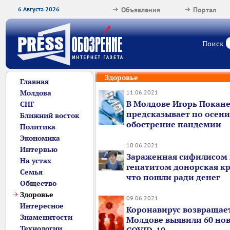
6 Августа 2026
Объявления
Портал
Поиск
Здоровье
Главная
Молдова
11.06.2021
В Молдове Игорь Покан
СНГ
предсказывает по осени
Ближний восток
обострение пандемии
Политика
Экономика
10.06.2021
Интервью
Зараженная сифилисом
На устах
гепатитом донорская кро
Семья
что пошли ради денег
Общество
Здоровье
09.06.2021
Интересное
Коронавирус возвращает
Знаменитости
Молдове выявили 60 нов
Технологии