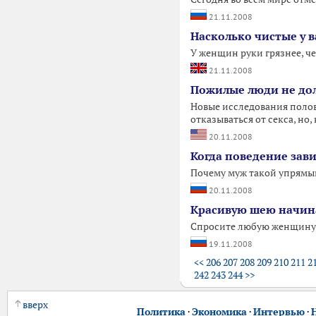
21.11.2008
Насколько чистые у в
У женщин руки грязнее, че
21.11.2008
Пожилые люди не дол
Новые исследования полов
отказываться от секса, н
20.11.2008
Когда поведение зави
Почему муж такой упрямый
20.11.2008
Красивую шею начина
Спросите любую женщину: 
19.11.2008
<<
206
207
208
209
210
211
2
242
243
244
>>
вверх
Политика
·
Экономика
·
Интервью
·