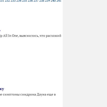
231
232
233
234
235
236
237
238
239
240
241
ь
 All In One, выяснилось, что расхожий
ку
ые симптомы синдрома Дауна еще в