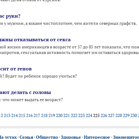
ас руки?
м у мужчин, а южане чистоплотнее, чем жители северных графств.
жны отказываться от секса
ой жизни американцев в возрасте от 57 до 85 лет показали, что п
о, напротив, сексуальная активность помогает им оставаться здор
сит от генов
? Будет ли ребенок хорошо учиться?
ют делать с головы
что может выдать ее возраст?
12
213
214
215
216
217
218
219
220
221
222
223
224
225
226
227
228
229
230
На устах
·
Семья
·
Общество
·
Здоровье
·
Интересное
·
Знаменито