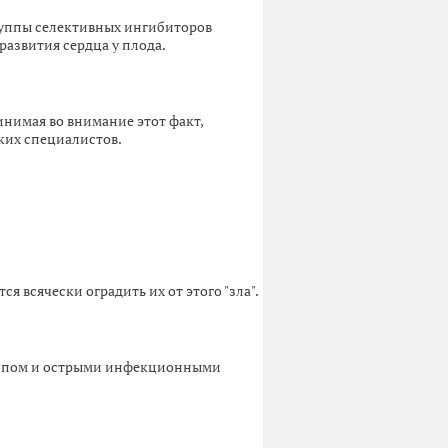
руппы селективных ингибиторов
азвития сердца у плода.
нимая во внимание этот факт,
ких специалистов.
 всячески оградить их от этого "зла".
риппом и острыми инфекционными