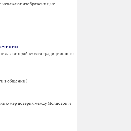
не искажают изображения, не
сечении
ения, в которой вместо традиционного
сти в общении?
лению мер доверия между Молдовой и