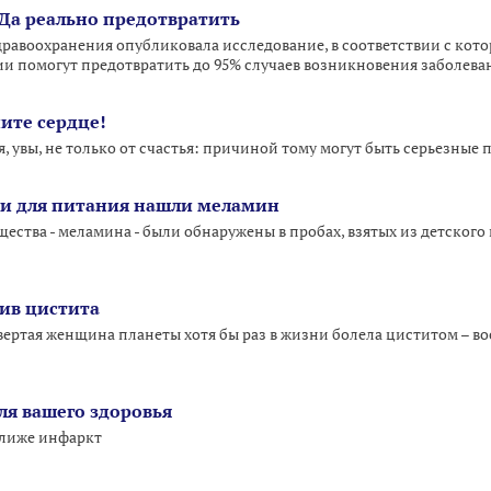
ИДа реально предотвратить
равоохранения опубликовала исследование, в соответствии с кот
и помогут предотвратить до 95% случаев возникновения заболева
ите сердце!
, увы, не только от счастья: причиной тому могут быть серьезные
си для питания нашли меламин
ства - меламина - были обнаружены в пробах, взятых из детского
тив цистита
твертая женщина планеты хотя бы раз в жизни болела циститом – 
ля вашего здоровья
ближе инфаркт