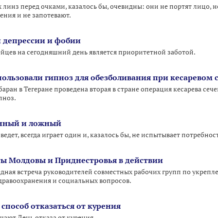
линз перед очками, казалось бы, очевидны: они не портят лицо, 
ения и не запотевают.
 депрессии и фобии
йцев на сегодняшний день является приоритетной заботой.
ользовали гипноз для обезболивания при кесаревом 
аран в Тегеране проведена вторая в стране операция кесарева сеч
пноз.
инный и ложный
ведет, всегда играет один и, казалось бы, не испытывает потребно
ы Молдовы и Приднестровья в действии
редная встреча руководителей совместных рабочих групп по укреп
дравоохранения и социальных вопросов.
пособ отказаться от курения
чают День отказа от курения.