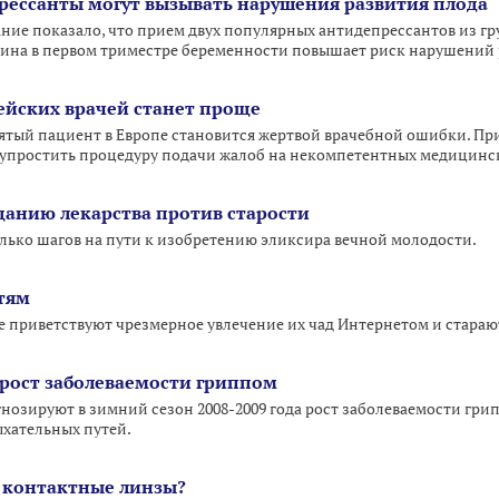
ессанты могут вызывать нарушения развития плода
ие показало, что прием двух популярных антидепрессантов из г
нина в первом триместре беременности повышает риск нарушений р
ейских врачей станет проще
ятый пациент в Европе становится жертвой врачебной ошибки. При
 упростить процедуру подачи жалоб на некомпетентных медицинс
зданию лекарства против старости
лько шагов на пути к изобретению эликсира вечной молодости.
тям
приветствуют чрезмерное увлечение их чад Интернетом и стараются
рост заболеваемости гриппом
нозируют в зимний сезон 2008-2009 года рост заболеваемости г
хательных путей.
и контактные линзы?