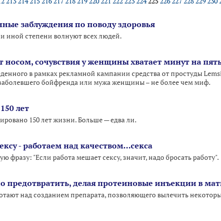
12
213
214
215
216
217
218
219
220
221
222
223
224
225
226
227
228
229
230
ные заблуждения по поводу здоровья
ли иной степени волнуют всех людей.
т носом, сочувствия у женщины хватает минут на пят
еденного в рамках рекламной кампании средства от простуды Lemsip
заболевшего бойфренда или мужа женщины – не более чем миф.
150 лет
ровано 150 лет жизни. Больше — едва ли.
ексу - работаем над качеством…секса
фразу: "Если работа мешает сексу, значит, надо бросать работу".
 предотвратить, делая протеиновые инъекции в мат
отают над созданием препарата, позволяющего вылечить некотор