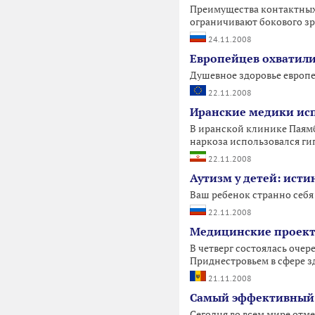
Преимущества контактных 
ограничивают бокового зр
24.11.2008
Европейцев охватили
Душевное здоровье европе
22.11.2008
Иранские медики исп
В иранской клинике Паямб
наркоза использовался ги
22.11.2008
Аутизм у детей: ист
Ваш ребенок странно себя 
22.11.2008
Медицинские проект
В четверг состоялась оче
Приднестровьем в сфере з
21.11.2008
Самый эффективный с
Сегодня во всем мире отме