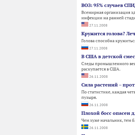
ВОЗ: 95% случаев СП
Всемирная организация зд
инфекции на ранней стади
27.11.2008
Кружится голова? Леч
Голова способна кружиться
27.11.2008
В США в детской сме
Следы промышленного веще
раскупается в США.
26.11.2008
Сила растений – про
По статистике, каждая че
пузыря.
26.11.2008
Плохой босс опасен д
Чем хуже начальник, тем 
26.11.2008