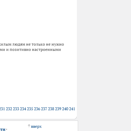
ожилым людям не только не нужно
овыми и позитивно настроенными
231
232
233
234
235
236
237
238
239
240
241
вверх
сти
·