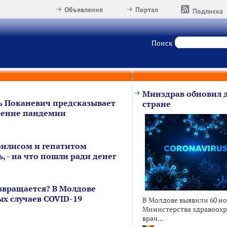
Объявления
Портал
Подписка
Поиск
Минздрав обновил 
ь Поканевич предсказывает
стране
рение пандемии
илисом и гепатитом
, - на что пошли ради денег
звращается? В Молдове
ых случаев COVID-19
В Молдове выявили 60 но
Министерства здравоохр
врач...