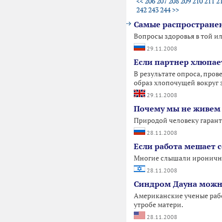
<<
206
207
208
209
210
211
2
242
243
244
>>
Самые распространен
Вопросы здоровья в той и
29.11.2008
Если партнер хлюпае
В результате опроса, пров
образ хлопочущей вокруг 
29.11.2008
Почему мы не живем 
Природой человеку гаранти
28.11.2008
Если работа мешает с
Многие слышали ироничную 
28.11.2008
Синдром Дауна можно
Американские ученые раб
утробе матери.
28.11.2008