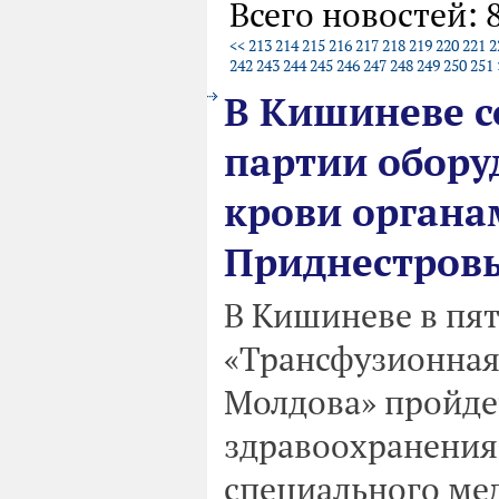
Всего новостей: 
<<
213
214
215
216
217
218
219
220
221
2
242
243
244
245
246
247
248
249
250
251
В Кишиневе с
партии обору
крови органа
Приднестров
В Кишиневе в пят
«Трансфузионная 
Молдова» пройде
здравоохранения
специального ме