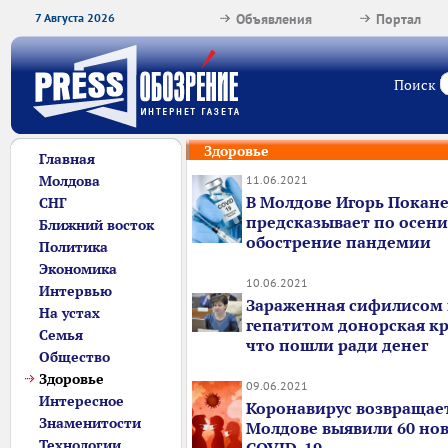
7 Августа 2026
Объявления
Портал
Поиск
Здоровье
Главная
Молдова
11.06.2021
В Молдове Игорь Покан
СНГ
предсказывает по осени
Ближний восток
обострение пандемии
Политика
Экономика
10.06.2021
Интервью
Зараженная сифилисом
На устах
гепатитом донорская кро
Семья
что пошли ради денег
Общество
Здоровье
09.06.2021
Интересное
Коронавирус возвращает
Знаменитости
Молдове выявили 60 нов
Технологии