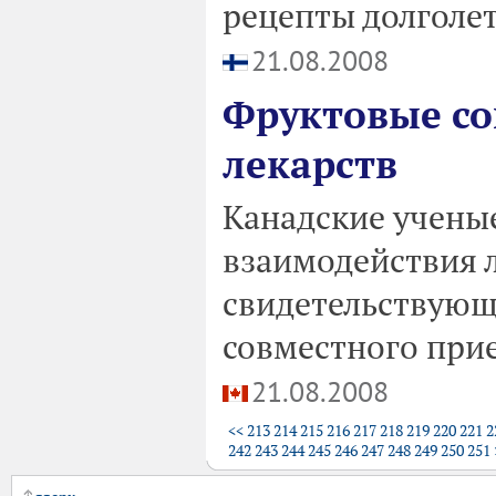
рецепты долголет
21.08.2008
Фруктовые со
лекарств
Канадские учены
взаимодействия 
свидетельствующ
совместного при
21.08.2008
<<
213
214
215
216
217
218
219
220
221
2
242
243
244
245
246
247
248
249
250
251