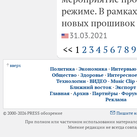
режиме. В рамка
новых прошивок и
31.03.2021
<< 1
2
3
4
5
6
7
8
9
вверх
Политика
·
Экономика
·
Интервью
Общество
·
Здоровье
·
Интересно
Технологии
·
ВИДЕО - Music Clip
Ближний восток
·
Экспорт
Главная
·
Архив
·
Партнёры
·
Фору
Реклама
© 2000-2026 PRESS обозрение
Пишите н
При полном или частичном использовании материалов 
Мнение редакции не всегда совпа