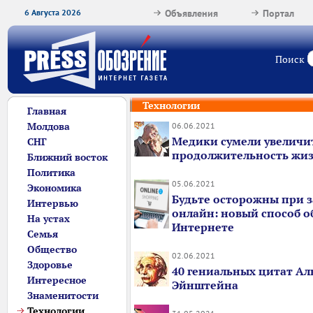
6 Августа 2026
Объявления
Портал
Поиск
Технологии
Главная
Молдова
06.06.2021
Медики сумели увеличи
СНГ
продолжительность жиз
Ближний восток
Политика
05.06.2021
Экономика
Будьте осторожны при з
Интервью
онлайн: новый способ о
На устах
Интернете
Семья
Общество
02.06.2021
Здоровье
40 гениальных цитат Ал
Интересное
Эйнштейна
Знаменитости
Технологии