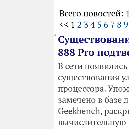
Всего новостей: 
<< 1
2
3
4
5
6
7
8
9
Существовани
888 Pro подт
В сети появилис
существования у
процессора. Упом
замечено в базе
Geekbench, раск
вычислительную 